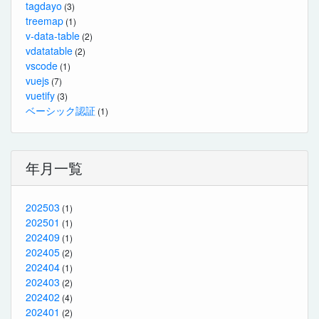
tagdayo
(3)
treemap
(1)
v-data-table
(2)
vdatatable
(2)
vscode
(1)
vuejs
(7)
vuetify
(3)
ベーシック認証
(1)
年月一覧
202503
(1)
202501
(1)
202409
(1)
202405
(2)
202404
(1)
202403
(2)
202402
(4)
202401
(2)