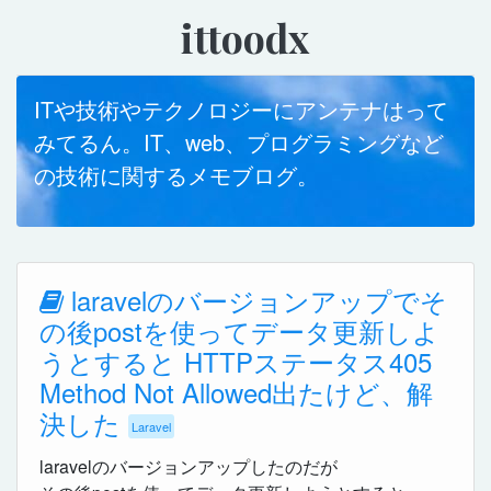
ittoodx
ITや技術やテクノロジーにアンテナはって
みてるん。IT、web、プログラミングなど
の技術に関するメモブログ。
laravelのバージョンアップでそ
の後postを使ってデータ更新しよ
うとすると HTTPステータス405
Method Not Allowed出たけど、解
決した
Laravel
laravelのバージョンアップしたのだが