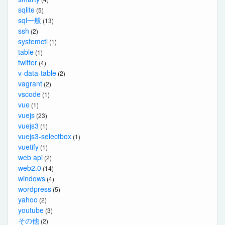
sqlite
(5)
sql一般
(13)
ssh
(2)
systemctl
(1)
table
(1)
twitter
(4)
v-data-table
(2)
vagrant
(2)
vscode
(1)
vue
(1)
vuejs
(23)
vuejs3
(1)
vuejs3-selectbox
(1)
vuetify
(1)
web api
(2)
web2.0
(14)
windows
(4)
wordpress
(5)
yahoo
(2)
youtube
(3)
その他
(2)