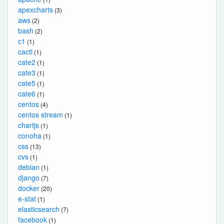
apexcharts
(3)
aws
(2)
bash
(2)
c1
(1)
cacti
(1)
cate2
(1)
cate3
(1)
cate5
(1)
cate6
(1)
centos
(4)
centos stream
(1)
chartjs
(1)
conoha
(1)
css
(13)
cvs
(1)
debian
(1)
django
(7)
docker
(20)
e-stat
(1)
elasticsearch
(7)
facebook
(1)