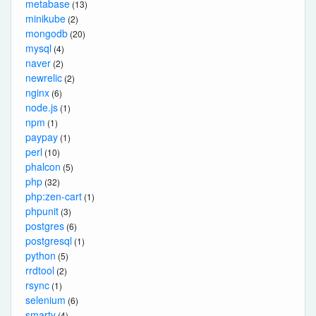
metabase
(13)
minikube
(2)
mongodb
(20)
mysql
(4)
naver
(2)
newrelic
(2)
nginx
(6)
node.js
(1)
npm
(1)
paypay
(1)
perl
(10)
phalcon
(5)
php
(32)
php:zen-cart
(1)
phpunit
(3)
postgres
(6)
postgresql
(1)
python
(5)
rrdtool
(2)
rsync
(1)
selenium
(6)
smarty
(4)