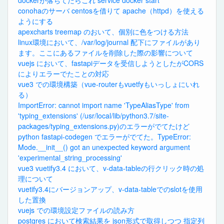
conohaのサーバ centosを借りて apache（httpd）を使える
ようにする
apexcharts treemap のおいて、個別に色をつける方法
linux環境において、/var/log/journal 配下にファイルがあり
ます。ここにあるファイルを削除した際の影響について
vuejs において、fastapiデータを受信しようとしたがCORS
によりエラーでたことの対応
vue3 での環境構築（vue-routerもvuetfyもいっしょにいれ
る）
ImportError: cannot import name 'TypeAliasType' from
'typing_extensions' (/usr/local/lib/python3.7/site-
packages/typing_extensions.py)のエラーがでてたけど
python fastapi-codegen でエラーがでてた。TypeError:
Mode.__init__() got an unexpected keyword argument
'experimental_string_processing'
vue3 vuetify3.4 において、v-data-tableの行クリック時の処
理について
vuetify3.4にバージョンアップ、v-data-tableでのslotを使用
した置換
vuejs での環境設定ファイルの読み方
postgres において検索結果を json形式で取得しつつ 指定列