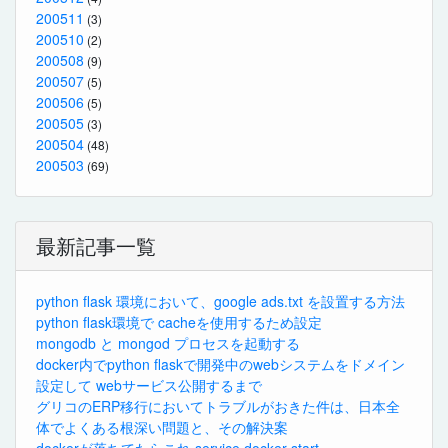
200511
(3)
200510
(2)
200508
(9)
200507
(5)
200506
(5)
200505
(3)
200504
(48)
200503
(69)
最新記事一覧
python flask 環境において、google ads.txt を設置する方法
python flask環境で cacheを使用するため設定
mongodb と mongod プロセスを起動する
docker内でpython flaskで開発中のwebシステムをドメイン
設定して webサービス公開するまで
グリコのERP移行においてトラブルがおきた件は、日本全
体でよくある根深い問題と、その解決案
dockerが落ちてたらこれ service docker start