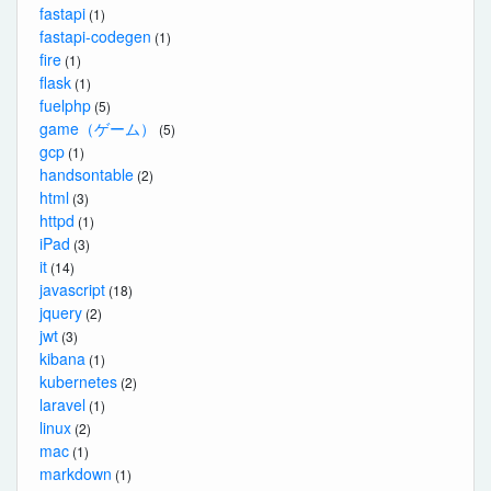
fastapi
(1)
fastapi-codegen
(1)
fire
(1)
flask
(1)
fuelphp
(5)
game（ゲーム）
(5)
gcp
(1)
handsontable
(2)
html
(3)
httpd
(1)
iPad
(3)
it
(14)
javascript
(18)
jquery
(2)
jwt
(3)
kibana
(1)
kubernetes
(2)
laravel
(1)
linux
(2)
mac
(1)
markdown
(1)