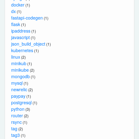
docker
(1)
dx
(1)
fastapi-codegen
(1)
flask
(1)
ipaddress
(1)
javascript
(1)
json_build_object
(1)
kubernetes
(1)
linux
(2)
minikub
(1)
minikube
(2)
mongodb
(1)
mysql
(1)
newrelic
(2)
paypay
(1)
postgresql
(1)
python
(3)
router
(2)
rsync
(1)
tag
(2)
tag3
(1)