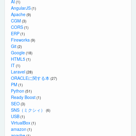
AI
(1)
AngularJS
(1)
Apache
(9)
CGM
(3)
CORS
(1)
ERP
(1)
Fireworks
(9)
Git
(2)
Google
(18)
HTML5
(1)
IT
(1)
Laravel
(28)
ORACLEに関する本
(27)
PM
(1)
Python
(51)
Ready Boost
(1)
SEO
(3)
SNS（ミクシィ）
(6)
USB
(1)
VirtualBox
(1)
amazon
(1)
apache
(1)