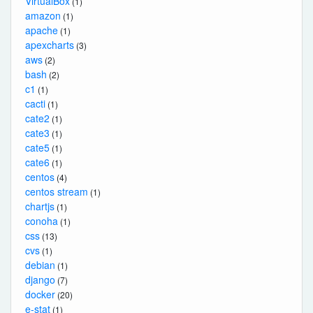
VirtualBox
(1)
amazon
(1)
apache
(1)
apexcharts
(3)
aws
(2)
bash
(2)
c1
(1)
cacti
(1)
cate2
(1)
cate3
(1)
cate5
(1)
cate6
(1)
centos
(4)
centos stream
(1)
chartjs
(1)
conoha
(1)
css
(13)
cvs
(1)
debian
(1)
django
(7)
docker
(20)
e-stat
(1)