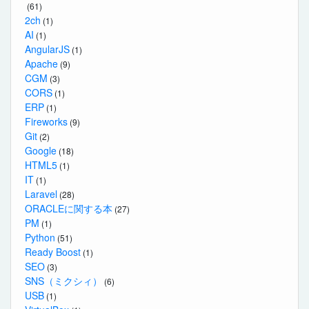
(61)
2ch
(1)
AI
(1)
AngularJS
(1)
Apache
(9)
CGM
(3)
CORS
(1)
ERP
(1)
Fireworks
(9)
Git
(2)
Google
(18)
HTML5
(1)
IT
(1)
Laravel
(28)
ORACLEに関する本
(27)
PM
(1)
Python
(51)
Ready Boost
(1)
SEO
(3)
SNS（ミクシィ）
(6)
USB
(1)