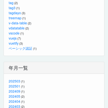
tag
(2)
tag3
(1)
tagdayo
(3)
treemap
(1)
v-data-table
(2)
vdatatable
(2)
vscode
(1)
vuejs
(7)
vuetify
(3)
ベーシック認証
(1)
年月一覧
202503
(1)
202501
(1)
202409
(1)
202405
(2)
202404
(1)
202403
(2)