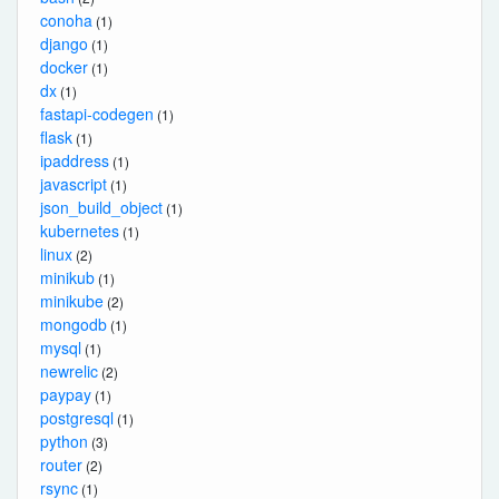
conoha
(1)
django
(1)
docker
(1)
dx
(1)
fastapi-codegen
(1)
flask
(1)
ipaddress
(1)
javascript
(1)
json_build_object
(1)
kubernetes
(1)
linux
(2)
minikub
(1)
minikube
(2)
mongodb
(1)
mysql
(1)
newrelic
(2)
paypay
(1)
postgresql
(1)
python
(3)
router
(2)
rsync
(1)