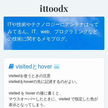
ittoodx
ITや技術やテクノロジーにアンテナはって
みてるん。IT、web、プログラミングなど
の技術に関するメモブログ。
visitedとhover
css
visitedを使うときの注意
visitedをhoverの先に記述するのがよい。
visited を hover の後に書くと、
マウスオーバーしたときに、visited で指定した色が
表示となってしまう。