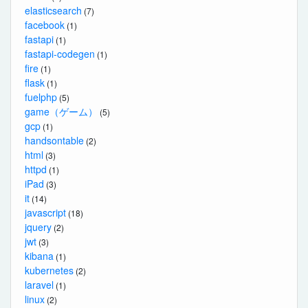
elasticsearch
(7)
facebook
(1)
fastapi
(1)
fastapi-codegen
(1)
fire
(1)
flask
(1)
fuelphp
(5)
game（ゲーム）
(5)
gcp
(1)
handsontable
(2)
html
(3)
httpd
(1)
iPad
(3)
it
(14)
javascript
(18)
jquery
(2)
jwt
(3)
kibana
(1)
kubernetes
(2)
laravel
(1)
linux
(2)