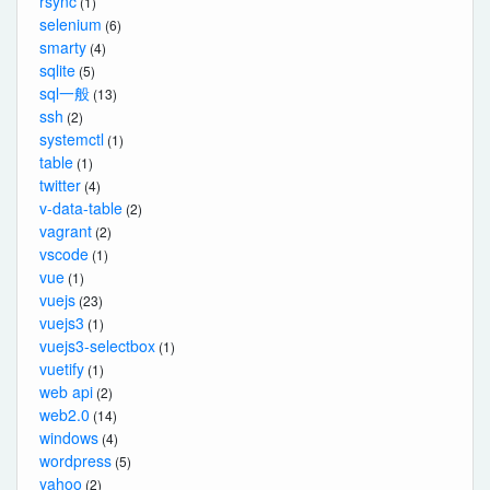
rsync
(1)
selenium
(6)
smarty
(4)
sqlite
(5)
sql一般
(13)
ssh
(2)
systemctl
(1)
table
(1)
twitter
(4)
v-data-table
(2)
vagrant
(2)
vscode
(1)
vue
(1)
vuejs
(23)
vuejs3
(1)
vuejs3-selectbox
(1)
vuetify
(1)
web api
(2)
web2.0
(14)
windows
(4)
wordpress
(5)
yahoo
(2)