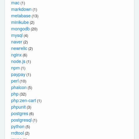
mac
(1)
markdown
(1)
metabase
(13)
minikube
(2)
mongodb
(20)
mysql
(4)
naver
(2)
newrelic
(2)
nginx
(6)
node.js
(1)
npm
(1)
paypay
(1)
perl
(10)
phalcon
(5)
php
(32)
php:zen-cart
(1)
phpunit
(3)
postgres
(6)
postgresql
(1)
python
(5)
rrdtool
(2)