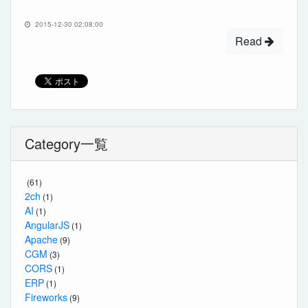
2015-12-30 02:08:00
Read
Category一覧
(61)
2ch
(1)
AI
(1)
AngularJS
(1)
Apache
(9)
CGM
(3)
CORS
(1)
ERP
(1)
Fireworks
(9)