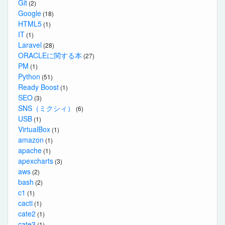
Git
(2)
Google
(18)
HTML5
(1)
IT
(1)
Laravel
(28)
ORACLEに関する本
(27)
PM
(1)
Python
(51)
Ready Boost
(1)
SEO
(3)
SNS（ミクシィ）
(6)
USB
(1)
VirtualBox
(1)
amazon
(1)
apache
(1)
apexcharts
(3)
aws
(2)
bash
(2)
c1
(1)
cacti
(1)
cate2
(1)
cate3
(1)