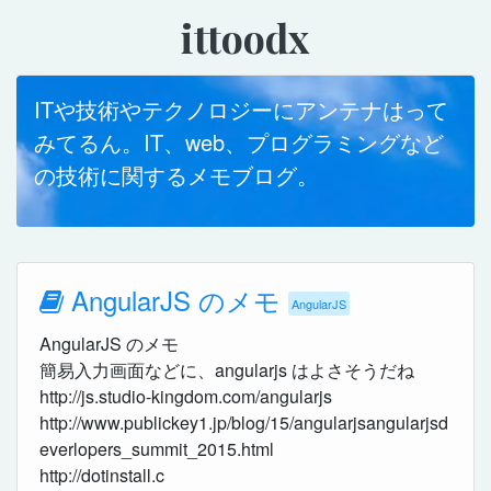
ittoodx
ITや技術やテクノロジーにアンテナはって
みてるん。IT、web、プログラミングなど
の技術に関するメモブログ。
AngularJS のメモ
AngularJS
AngularJS のメモ
簡易入力画面などに、angularjs はよさそうだね
http://js.studio-kingdom.com/angularjs
http://www.publickey1.jp/blog/15/angularjsangularjsd
everlopers_summit_2015.html
http://dotinstall.c