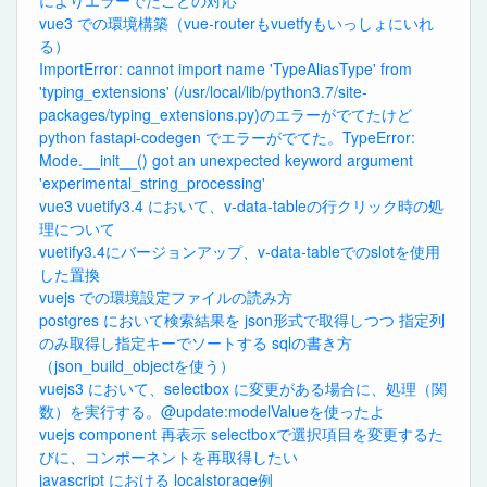
vue3 での環境構築（vue-routerもvuetfyもいっしょにいれ
る）
ImportError: cannot import name 'TypeAliasType' from
'typing_extensions' (/usr/local/lib/python3.7/site-
packages/typing_extensions.py)のエラーがでてたけど
python fastapi-codegen でエラーがでてた。TypeError:
Mode.__init__() got an unexpected keyword argument
'experimental_string_processing'
vue3 vuetify3.4 において、v-data-tableの行クリック時の処
理について
vuetify3.4にバージョンアップ、v-data-tableでのslotを使用
した置換
vuejs での環境設定ファイルの読み方
postgres において検索結果を json形式で取得しつつ 指定列
のみ取得し指定キーでソートする sqlの書き方
（json_build_objectを使う）
vuejs3 において、selectbox に変更がある場合に、処理（関
数）を実行する。@update:modelValueを使ったよ
vuejs component 再表示 selectboxで選択項目を変更するた
びに、コンポーネントを再取得したい
javascript における localstorage例