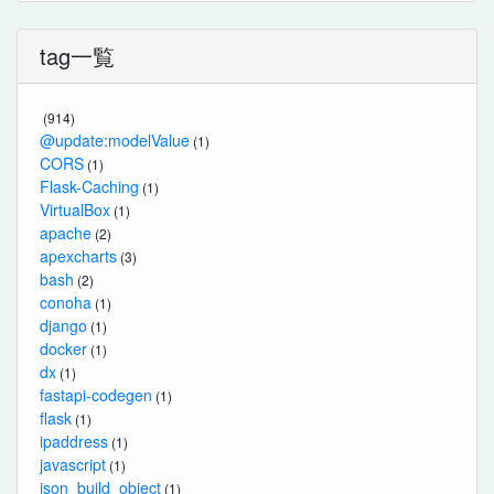
tag一覧
(914)
@update:modelValue
(1)
CORS
(1)
Flask-Caching
(1)
VirtualBox
(1)
apache
(2)
apexcharts
(3)
bash
(2)
conoha
(1)
django
(1)
docker
(1)
dx
(1)
fastapi-codegen
(1)
flask
(1)
ipaddress
(1)
javascript
(1)
json_build_object
(1)