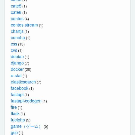
cate5
(1)
cate6
(1)
centos
(4)
centos stream
(1)
chartjs
(1)
conoha
(1)
css
(13)
cvs
(1)
debian
(1)
django
(7)
docker
(20)
e-stat
(1)
elasticsearch
(7)
facebook
(1)
fastapi
(1)
fastapi-codegen
(1)
fire
(1)
flask
(1)
fuelphp
(5)
game（ゲーム）
(5)
gcp
(1)