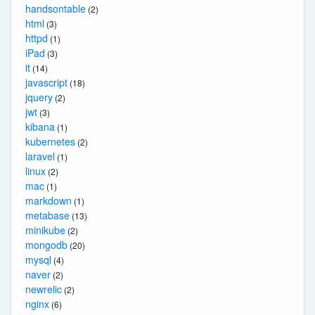
handsontable
(2)
html
(3)
httpd
(1)
iPad
(3)
it
(14)
javascript
(18)
jquery
(2)
jwt
(3)
kibana
(1)
kubernetes
(2)
laravel
(1)
linux
(2)
mac
(1)
markdown
(1)
metabase
(13)
minikube
(2)
mongodb
(20)
mysql
(4)
naver
(2)
newrelic
(2)
nginx
(6)