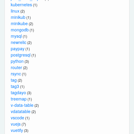
kubernetes
(1)
linux
(2)
minikub
(1)
minikube
(2)
mongodb
(1)
mysql
(1)
newrelic
(2)
paypay
(1)
postgresql
(1)
python
(3)
router
(2)
rsync
(1)
tag
(2)
tag3
(1)
tagdayo
(3)
treemap
(1)
v-data-table
(2)
vdatatable
(2)
vscode
(1)
vuejs
(7)
vuetify
(3)