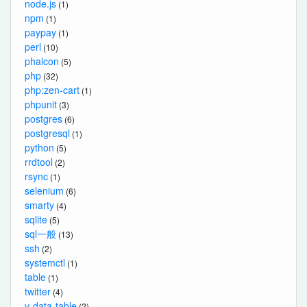
node.js
(1)
npm
(1)
paypay
(1)
perl
(10)
phalcon
(5)
php
(32)
php:zen-cart
(1)
phpunit
(3)
postgres
(6)
postgresql
(1)
python
(5)
rrdtool
(2)
rsync
(1)
selenium
(6)
smarty
(4)
sqlite
(5)
sql一般
(13)
ssh
(2)
systemctl
(1)
table
(1)
twitter
(4)
v-data-table
(2)