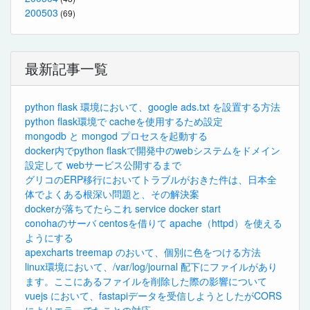
200503
(69)
最新記事一覧
python flask 環境において、google ads.txt を設置する方法
python flask環境で cacheを使用するため設定
mongodb と mongod プロセスを起動する
docker内でpython flaskで開発中のwebシステムをドメイン
設定して webサービス公開するまで
グリコのERP移行においてトラブルがおきた件は、日本全
体でよくある根深い問題と、その解決案
dockerが落ちてたらこれ service docker start
conohaのサーバ centosを借りて apache（httpd）を使える
ようにする
apexcharts treemap のおいて、個別に色をつける方法
linux環境において、/var/log/journal 配下にファイルがあり
ます。ここにあるファイルを削除した際の影響について
vuejs において、fastapiデータを受信しようとしたがCORS
によりエラーでたことの対応