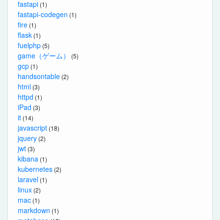
fastapi
(1)
fastapi-codegen
(1)
fire
(1)
flask
(1)
fuelphp
(5)
game（ゲーム）
(5)
gcp
(1)
handsontable
(2)
html
(3)
httpd
(1)
iPad
(3)
it
(14)
javascript
(18)
jquery
(2)
jwt
(3)
kibana
(1)
kubernetes
(2)
laravel
(1)
linux
(2)
mac
(1)
markdown
(1)