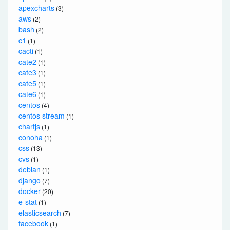
apexcharts
(3)
aws
(2)
bash
(2)
c1
(1)
cacti
(1)
cate2
(1)
cate3
(1)
cate5
(1)
cate6
(1)
centos
(4)
centos stream
(1)
chartjs
(1)
conoha
(1)
css
(13)
cvs
(1)
debian
(1)
django
(7)
docker
(20)
e-stat
(1)
elasticsearch
(7)
facebook
(1)