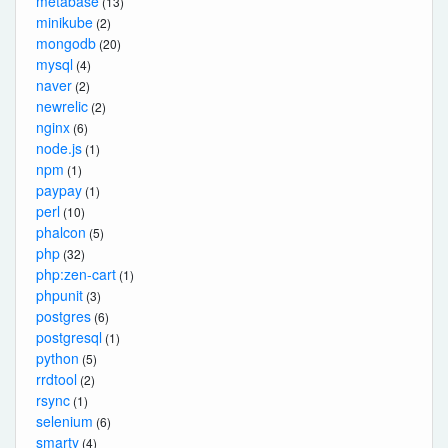
metabase
(13)
minikube
(2)
mongodb
(20)
mysql
(4)
naver
(2)
newrelic
(2)
nginx
(6)
node.js
(1)
npm
(1)
paypay
(1)
perl
(10)
phalcon
(5)
php
(32)
php:zen-cart
(1)
phpunit
(3)
postgres
(6)
postgresql
(1)
python
(5)
rrdtool
(2)
rsync
(1)
selenium
(6)
smarty
(4)