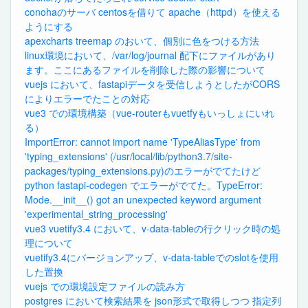
conohaのサーバ centosを借りて apache（httpd）を使える
ようにする
apexcharts treemap のおいて、個別に色をつける方法
linux環境において、/var/log/journal 配下にファイルがあり
ます。ここにあるファイルを削除した際の影響について
vuejs において、fastapiデータを受信しようとしたがCORS
によりエラーでたことの対応
vue3 での環境構築（vue-routerもvuetfyもいっしょにいれ
る）
ImportError: cannot import name 'TypeAliasType' from
'typing_extensions' (/usr/local/lib/python3.7/site-
packages/typing_extensions.py)のエラーがでてたけど
python fastapi-codegen でエラーがでてた。TypeError:
Mode.__init__() got an unexpected keyword argument
'experimental_string_processing'
vue3 vuetify3.4 において、v-data-tableの行クリック時の処
理について
vuetify3.4にバージョンアップ、v-data-tableでのslotを使用
した置換
vuejs での環境設定ファイルの読み方
postgres において検索結果を json形式で取得しつつ 指定列