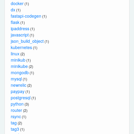
docker
(1)
dx
(1)
fastapi-codegen
(1)
flask
(1)
ipaddress
(1)
javascript
(1)
json_build_object
(1)
kubernetes
(1)
linux
(2)
minikub
(1)
minikube
(2)
mongodb
(1)
mysql
(1)
newrelic
(2)
paypay
(1)
postgresql
(1)
python
(3)
router
(2)
rsync
(1)
tag
(2)
tag3
(1)