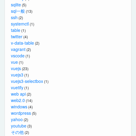
sqlite
(5)
sql一般
(13)
ssh
(2)
systemctl
(1)
table
(1)
twitter
(4)
v-data-table
(2)
vagrant
(2)
vscode
(1)
vue
(1)
vuejs
(23)
vuejs3
(1)
vuejs3-selectbox
(1)
vuetify
(1)
web api
(2)
web2.0
(14)
windows
(4)
wordpress
(5)
yahoo
(2)
youtube
(3)
その他
(2)