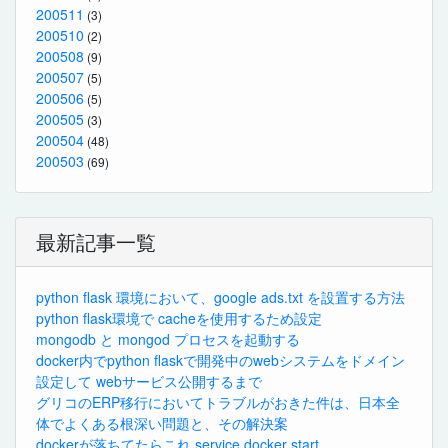
200511
(3)
200510
(2)
200508
(9)
200507
(5)
200506
(5)
200505
(3)
200504
(48)
200503
(69)
最新記事一覧
python flask 環境において、google ads.txt を設置する方法
python flask環境で cacheを使用するため設定
mongodb と mongod プロセスを起動する
docker内でpython flaskで開発中のwebシステムをドメイン
設定して webサービス公開するまで
グリコのERP移行においてトラブルがおきた件は、日本全
体でよくある根深い問題と、その解決案
dockerが落ちてたらこれ service docker start