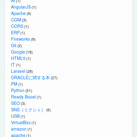
AI
(1)
AngularJS
(1)
Apache
(9)
CGM
(3)
CORS
(1)
ERP
(1)
Fireworks
(9)
Git
(2)
Google
(18)
HTML5
(1)
IT
(1)
Laravel
(28)
ORACLEに関する本
(27)
PM
(1)
Python
(51)
Ready Boost
(1)
SEO
(3)
SNS（ミクシィ）
(6)
USB
(1)
VirtualBox
(1)
amazon
(1)
apache
(1)