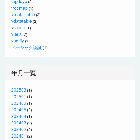
tagdayo
(3)
treemap
(1)
v-data-table
(2)
vdatatable
(2)
vscode
(1)
vuejs
(7)
vuetify
(3)
ベーシック認証
(1)
年月一覧
202503
(1)
202501
(1)
202409
(1)
202405
(2)
202404
(1)
202403
(2)
202402
(4)
202401
(2)