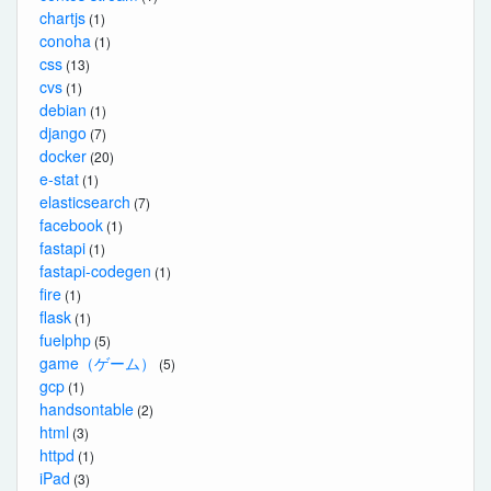
chartjs
(1)
conoha
(1)
css
(13)
cvs
(1)
debian
(1)
django
(7)
docker
(20)
e-stat
(1)
elasticsearch
(7)
facebook
(1)
fastapi
(1)
fastapi-codegen
(1)
fire
(1)
flask
(1)
fuelphp
(5)
game（ゲーム）
(5)
gcp
(1)
handsontable
(2)
html
(3)
httpd
(1)
iPad
(3)