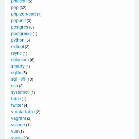
phalcon
(5)
php
(32)
php:zen-cart
(1)
phpunit
(3)
postgres
(6)
postgresql
(1)
python
(5)
rrdtool
(2)
rsync
(1)
selenium
(6)
smarty
(4)
sqlite
(5)
sql一般
(13)
ssh
(2)
systemctl
(1)
table
(1)
twitter
(4)
v-data-table
(2)
vagrant
(2)
vscode
(1)
vue
(1)
vuejs
(23)