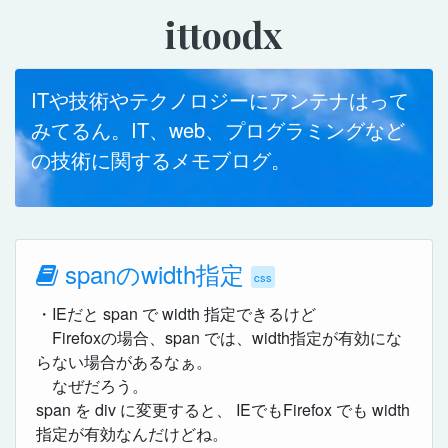
ittoodx
ITや技術やテクノロジーにアンテナはって
みてるん。IT、web、プログラミングなど
の技術に関するメモブログ。
spanのwidth指定
css
・IEだと span で width 指定できるけど
Firefoxの場合、span では、width指定が有効にな
らない場合があるなぁ。
なぜだろう。
span を div に変更すると、 IEでもFirefox でも width
指定が有効なんだけどね。