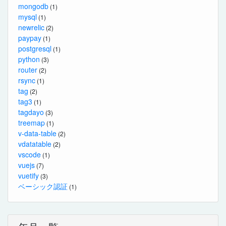
mongodb
(1)
mysql
(1)
newrelic
(2)
paypay
(1)
postgresql
(1)
python
(3)
router
(2)
rsync
(1)
tag
(2)
tag3
(1)
tagdayo
(3)
treemap
(1)
v-data-table
(2)
vdatatable
(2)
vscode
(1)
vuejs
(7)
vuetify
(3)
ベーシック認証
(1)