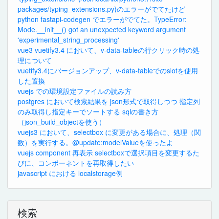
packages/typing_extensions.py)のエラーがでてたけど
python fastapi-codegen でエラーがでてた。TypeError:
Mode.__init__() got an unexpected keyword argument
'experimental_string_processing'
vue3 vuetify3.4 において、v-data-tableの行クリック時の処
理について
vuetify3.4にバージョンアップ、v-data-tableでのslotを使用
した置換
vuejs での環境設定ファイルの読み方
postgres において検索結果を json形式で取得しつつ 指定列
のみ取得し指定キーでソートする sqlの書き方
（json_build_objectを使う）
vuejs3 において、selectbox に変更がある場合に、処理（関
数）を実行する。@update:modelValueを使ったよ
vuejs component 再表示 selectboxで選択項目を変更するた
びに、コンポーネントを再取得したい
javascript における localstorage例
検索