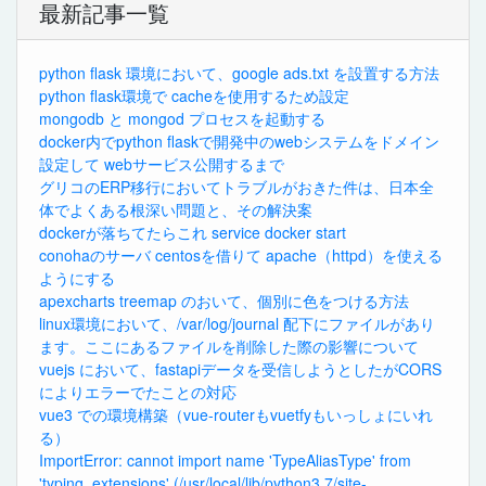
最新記事一覧
python flask 環境において、google ads.txt を設置する方法
python flask環境で cacheを使用するため設定
mongodb と mongod プロセスを起動する
docker内でpython flaskで開発中のwebシステムをドメイン
設定して webサービス公開するまで
グリコのERP移行においてトラブルがおきた件は、日本全
体でよくある根深い問題と、その解決案
dockerが落ちてたらこれ service docker start
conohaのサーバ centosを借りて apache（httpd）を使える
ようにする
apexcharts treemap のおいて、個別に色をつける方法
linux環境において、/var/log/journal 配下にファイルがあり
ます。ここにあるファイルを削除した際の影響について
vuejs において、fastapiデータを受信しようとしたがCORS
によりエラーでたことの対応
vue3 での環境構築（vue-routerもvuetfyもいっしょにいれ
る）
ImportError: cannot import name 'TypeAliasType' from
'typing_extensions' (/usr/local/lib/python3.7/site-