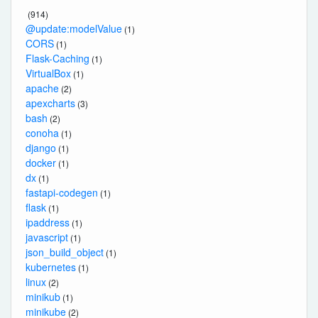
(914)
@update:modelValue
(1)
CORS
(1)
Flask-Caching
(1)
VirtualBox
(1)
apache
(2)
apexcharts
(3)
bash
(2)
conoha
(1)
django
(1)
docker
(1)
dx
(1)
fastapi-codegen
(1)
flask
(1)
ipaddress
(1)
javascript
(1)
json_build_object
(1)
kubernetes
(1)
linux
(2)
minikub
(1)
minikube
(2)