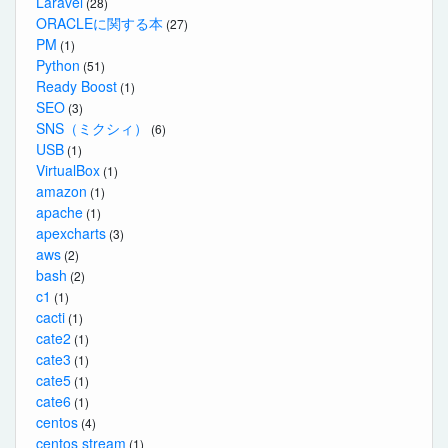
Laravel
(28)
ORACLEに関する本
(27)
PM
(1)
Python
(51)
Ready Boost
(1)
SEO
(3)
SNS（ミクシィ）
(6)
USB
(1)
VirtualBox
(1)
amazon
(1)
apache
(1)
apexcharts
(3)
aws
(2)
bash
(2)
c1
(1)
cacti
(1)
cate2
(1)
cate3
(1)
cate5
(1)
cate6
(1)
centos
(4)
centos stream
(1)