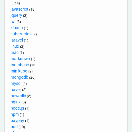
it
(14)
javascript
(18)
jquery
(2)
jwt
(3)
kibana
(1)
kubernetes
(2)
laravel
(1)
linux
(2)
mac
(1)
markdown
(1)
metabase
(13)
minikube
(2)
mongodb
(20)
mysql
(4)
naver
(2)
newrelic
(2)
nginx
(6)
node.js
(1)
npm
(1)
paypay
(1)
perl
(10)