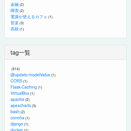
金融
(2)
障害
(2)
電源が使えるカフェ
(1)
音楽
(3)
高校
(1)
tag一覧
(914)
@update:modelValue
(1)
CORS
(1)
Flask-Caching
(1)
VirtualBox
(1)
apache
(2)
apexcharts
(3)
bash
(2)
conoha
(1)
django
(1)
docker
(1)