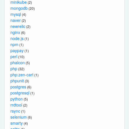
minikube
(2)
mongodb
(20)
mysql
(4)
naver
(2)
newrelic
(2)
nginx
(6)
node.js
(1)
npm
(1)
paypay
(1)
perl
(10)
phalcon
(5)
php
(32)
php:zen-cart
(1)
phpunit
(3)
postgres
(6)
postgresql
(1)
python
(5)
rrdtool
(2)
rsync
(1)
selenium
(6)
smarty
(4)
sqlite