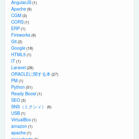
AngularJS
(1)
Apache
(9)
CGM
(3)
CORS
(1)
ERP
(1)
Fireworks
(9)
Git
(2)
Google
(18)
HTML5
(1)
IT
(1)
Laravel
(28)
ORACLEに関する本
(27)
PM
(1)
Python
(51)
Ready Boost
(1)
SEO
(3)
SNS（ミクシィ）
(6)
USB
(1)
VirtualBox
(1)
amazon
(1)
apache
(1)
apexcharts