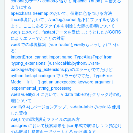
conohaのサーバ centosを借りて apache（httpd）を使える
ようにする
apexcharts treemap のおいて、個別に色をつける方法
linux環境において、/var/log/journal 配下にファイルがあり
ます。ここにあるファイルを削除した際の影響について
vuejs において、fastapiデータを受信しようとしたがCORS
によりエラーでたことの対応
vue3 での環境構築（vue-routerもvuetfyもいっしょにいれ
る）
ImportError: cannot import name 'TypeAliasType' from
'typing_extensions' (/usr/local/lib/python3.7/site-
packages/typing_extensions.py)のエラーがでてたけど
python fastapi-codegen でエラーがでてた。TypeError:
Mode.__init__() got an unexpected keyword argument
'experimental_string_processing'
vue3 vuetify3.4 において、v-data-tableの行クリック時の処
理について
vuetify3.4にバージョンアップ、v-data-tableでのslotを使用
した置換
vuejs での環境設定ファイルの読み方
postgres において検索結果を json形式で取得しつつ 指定列
のみ取得し指定キーでソートする sqlの書き方