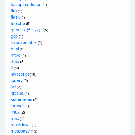
fastapi-codegen
(1)
fire
(1)
flask
(1)
fuelphp
(5)
game（ゲーム）
(5)
gcp
(1)
handsontable
(2)
html
(3)
httpd
(1)
iPad
(3)
it
(14)
javascript
(18)
jquery
(2)
jwt
(3)
kibana
(1)
kubernetes
(2)
laravel
(1)
linux
(2)
mac
(1)
markdown
(1)
metabase
(13)