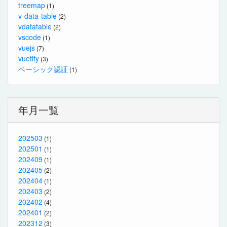
treemap
(1)
v-data-table
(2)
vdatatable
(2)
vscode
(1)
vuejs
(7)
vuetify
(3)
ベーシック認証
(1)
年月一覧
202503
(1)
202501
(1)
202409
(1)
202405
(2)
202404
(1)
202403
(2)
202402
(4)
202401
(2)
202312
(3)