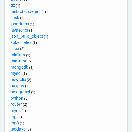
dx
(1)
fastapi-codegen
(1)
flask
(1)
ipaddress
(1)
javascript
(1)
json_build_object
(1)
kubernetes
(1)
linux
(2)
minikub
(1)
minikube
(2)
mongodb
(1)
mysql
(1)
newrelic
(2)
paypay
(1)
postgresql
(1)
python
(3)
router
(2)
rsync
(1)
tag
(2)
tag3
(1)
tagdayo
(3)