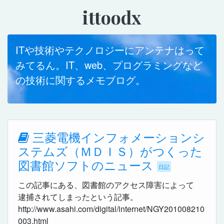
ittoodx
ITや技術やテクノロジーにアンテナはって
みてるん。IT、web、プログラミングなど
の技術に関するメモブログ。
三菱電機インフォメーションシ
ステムズ（ＭＤＩＳ）がつくった
図書館ソフトのニュース
日記
この記事にある、図書館のアクセス障害によって
逮捕されてしまったという記事。
http://www.asahi.com/digital/internet/NGY201008210
003.html