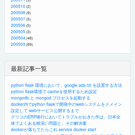
200510
(2)
200508
(9)
200507
(5)
200506
(5)
200505
(3)
200504
(48)
200503
(69)
最新記事一覧
python flask 環境において、google ads.txt を設置する方法
python flask環境で cacheを使用するため設定
mongodb と mongod プロセスを起動する
docker内でpython flaskで開発中のwebシステムをドメイン
設定して webサービス公開するまで
グリコのERP移行においてトラブルがおきた件は、日本全
体でよくある根深い問題と、その解決案
dockerが落ちてたらこれ service docker start