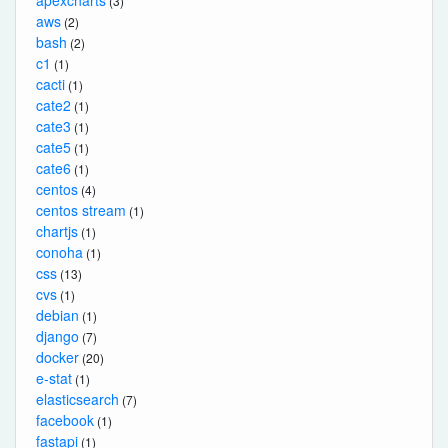
(3)
aws
(2)
bash
(2)
c1
(1)
cacti
(1)
cate2
(1)
cate3
(1)
cate5
(1)
cate6
(1)
centos
(4)
centos stream
(1)
chartjs
(1)
conoha
(1)
css
(13)
cvs
(1)
debian
(1)
django
(7)
docker
(20)
e-stat
(1)
elasticsearch
(7)
facebook
(1)
fastapi
(1)