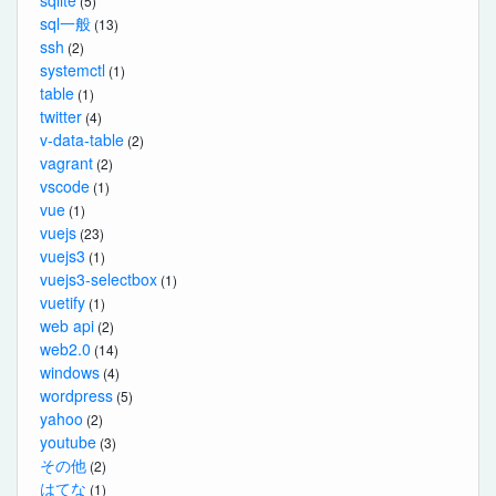
(5)
sql一般
(13)
ssh
(2)
systemctl
(1)
table
(1)
twitter
(4)
v-data-table
(2)
vagrant
(2)
vscode
(1)
vue
(1)
vuejs
(23)
vuejs3
(1)
vuejs3-selectbox
(1)
vuetify
(1)
web api
(2)
web2.0
(14)
windows
(4)
wordpress
(5)
yahoo
(2)
youtube
(3)
その他
(2)
はてな
(1)