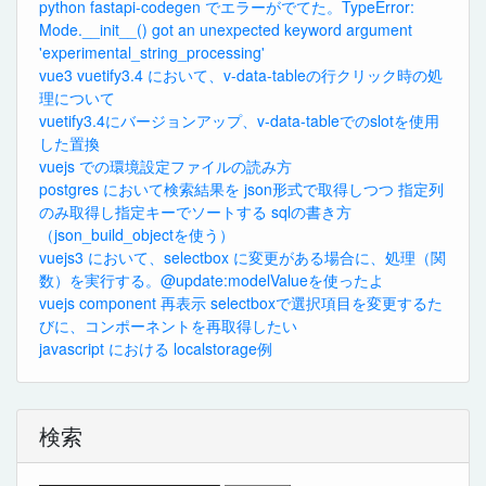
python fastapi-codegen でエラーがでてた。TypeError:
Mode.__init__() got an unexpected keyword argument
'experimental_string_processing'
vue3 vuetify3.4 において、v-data-tableの行クリック時の処
理について
vuetify3.4にバージョンアップ、v-data-tableでのslotを使用
した置換
vuejs での環境設定ファイルの読み方
postgres において検索結果を json形式で取得しつつ 指定列
のみ取得し指定キーでソートする sqlの書き方
（json_build_objectを使う）
vuejs3 において、selectbox に変更がある場合に、処理（関
数）を実行する。@update:modelValueを使ったよ
vuejs component 再表示 selectboxで選択項目を変更するた
びに、コンポーネントを再取得したい
javascript における localstorage例
検索