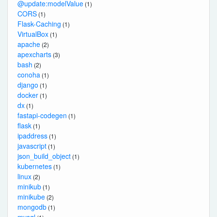
@update:modelValue
(1)
CORS
(1)
Flask-Caching
(1)
VirtualBox
(1)
apache
(2)
apexcharts
(3)
bash
(2)
conoha
(1)
django
(1)
docker
(1)
dx
(1)
fastapi-codegen
(1)
flask
(1)
ipaddress
(1)
javascript
(1)
json_build_object
(1)
kubernetes
(1)
linux
(2)
minikub
(1)
minikube
(2)
mongodb
(1)
mysql