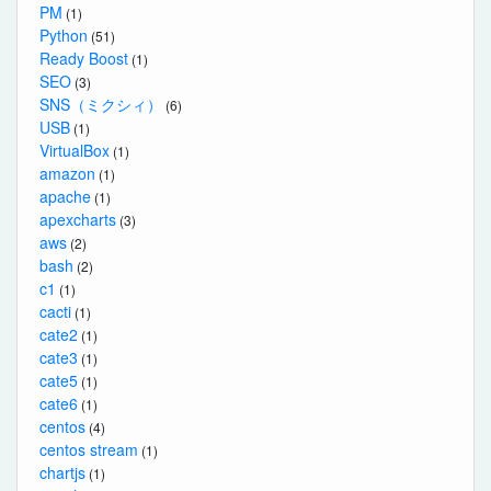
PM
(1)
Python
(51)
Ready Boost
(1)
SEO
(3)
SNS（ミクシィ）
(6)
USB
(1)
VirtualBox
(1)
amazon
(1)
apache
(1)
apexcharts
(3)
aws
(2)
bash
(2)
c1
(1)
cacti
(1)
cate2
(1)
cate3
(1)
cate5
(1)
cate6
(1)
centos
(4)
centos stream
(1)
chartjs
(1)