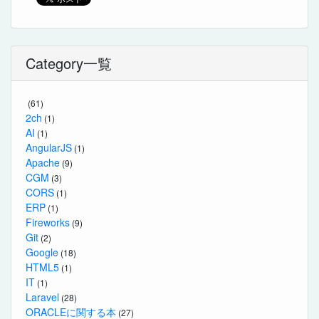
Category一覧
(61)
2ch
(1)
AI
(1)
AngularJS
(1)
Apache
(9)
CGM
(3)
CORS
(1)
ERP
(1)
Fireworks
(9)
Git
(2)
Google
(18)
HTML5
(1)
IT
(1)
Laravel
(28)
ORACLEに関する本
(27)