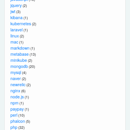
jquery
(2)
jwt
(3)
kibana
(1)
kubernetes
(2)
laravel
(1)
linux
(2)
mac
(1)
markdown
(1)
metabase
(13)
minikube
(2)
mongodb
(20)
mysql
(4)
naver
(2)
newrelic
(2)
nginx
(6)
node.js
(1)
npm
(1)
paypay
(1)
perl
(10)
phalcon
(5)
php
(32)