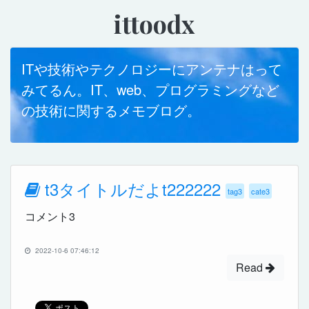
ittoodx
ITや技術やテクノロジーにアンテナはって
みてるん。IT、web、プログラミングなど
の技術に関するメモブログ。
t3タイトルだよt222222
tag3
cate3
コメント3
2022-10-6 07:46:12
Read