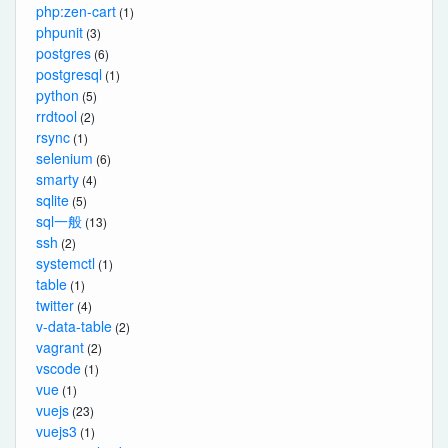
php:zen-cart
(1)
phpunit
(3)
postgres
(6)
postgresql
(1)
python
(5)
rrdtool
(2)
rsync
(1)
selenium
(6)
smarty
(4)
sqlite
(5)
sql一般
(13)
ssh
(2)
systemctl
(1)
table
(1)
twitter
(4)
v-data-table
(2)
vagrant
(2)
vscode
(1)
vue
(1)
vuejs
(23)
vuejs3
(1)