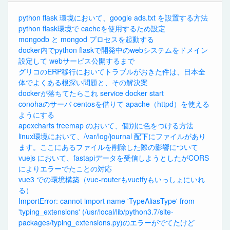
python flask 環境において、google ads.txt を設置する方法
python flask環境で cacheを使用するため設定
mongodb と mongod プロセスを起動する
docker内でpython flaskで開発中のwebシステムをドメイン
設定して webサービス公開するまで
グリコのERP移行においてトラブルがおきた件は、日本全
体でよくある根深い問題と、その解決案
dockerが落ちてたらこれ service docker start
conohaのサーバ centosを借りて apache（httpd）を使える
ようにする
apexcharts treemap のおいて、個別に色をつける方法
linux環境において、/var/log/journal 配下にファイルがあり
ます。ここにあるファイルを削除した際の影響について
vuejs において、fastapiデータを受信しようとしたがCORS
によりエラーでたことの対応
vue3 での環境構築（vue-routerもvuetfyもいっしょにいれ
る）
ImportError: cannot import name 'TypeAliasType' from
'typing_extensions' (/usr/local/lib/python3.7/site-
packages/typing_extensions.py)のエラーがでてたけど