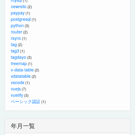
(1)
newrelic
(2)
paypay
(1)
postgresql
(1)
python
(3)
router
(2)
rsync
(1)
tag
(2)
tag3
(1)
tagdayo
(3)
treemap
(1)
v-data-table
(2)
vdatatable
(2)
vscode
(1)
vuejs
(7)
vuetify
(3)
ベーシック認証
(1)
年月一覧