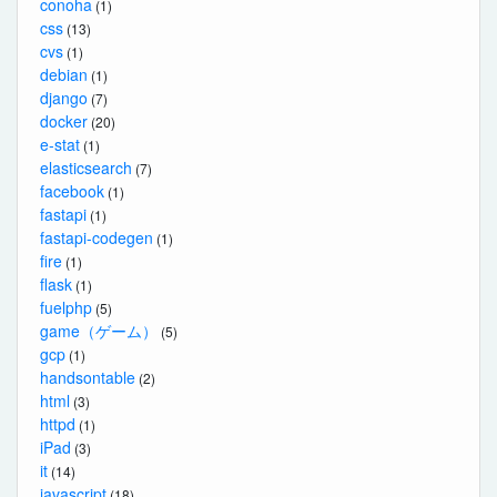
conoha
(1)
css
(13)
cvs
(1)
debian
(1)
django
(7)
docker
(20)
e-stat
(1)
elasticsearch
(7)
facebook
(1)
fastapi
(1)
fastapi-codegen
(1)
fire
(1)
flask
(1)
fuelphp
(5)
game（ゲーム）
(5)
gcp
(1)
handsontable
(2)
html
(3)
httpd
(1)
iPad
(3)
it
(14)
javascript
(18)