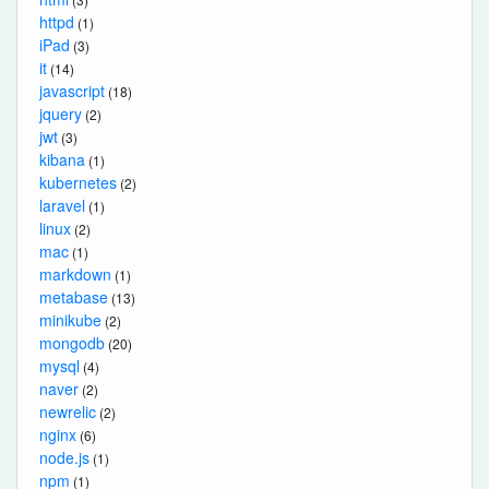
httpd
(1)
iPad
(3)
it
(14)
javascript
(18)
jquery
(2)
jwt
(3)
kibana
(1)
kubernetes
(2)
laravel
(1)
linux
(2)
mac
(1)
markdown
(1)
metabase
(13)
minikube
(2)
mongodb
(20)
mysql
(4)
naver
(2)
newrelic
(2)
nginx
(6)
node.js
(1)
npm
(1)