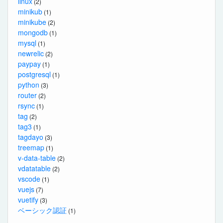
linux
(2)
minikub
(1)
minikube
(2)
mongodb
(1)
mysql
(1)
newrelic
(2)
paypay
(1)
postgresql
(1)
python
(3)
router
(2)
rsync
(1)
tag
(2)
tag3
(1)
tagdayo
(3)
treemap
(1)
v-data-table
(2)
vdatatable
(2)
vscode
(1)
vuejs
(7)
vuetify
(3)
ベーシック認証
(1)