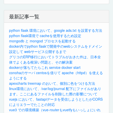
最新記事一覧
python flask 環境において、google ads.txt を設置する方法
python flask環境で cacheを使用するため設定
mongodb と mongod プロセスを起動する
docker内でpython flaskで開発中のwebシステムをドメイン
設定して webサービス公開するまで
グリコのERP移行においてトラブルがおきた件は、日本全
体でよくある根深い問題と、その解決案
dockerが落ちてたらこれ service docker start
conohaのサーバ centosを借りて apache（httpd）を使える
ようにする
apexcharts treemap のおいて、個別に色をつける方法
linux環境において、/var/log/journal 配下にファイルがあり
ます。ここにあるファイルを削除した際の影響について
vuejs において、fastapiデータを受信しようとしたがCORS
によりエラーでたことの対応
vue3 での環境構築（vue-routerもvuetfyもいっしょにいれ