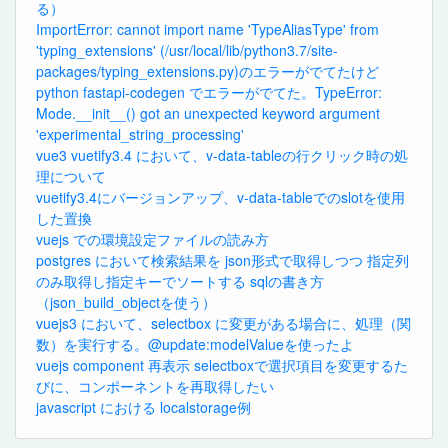
る）
ImportError: cannot import name 'TypeAliasType' from
'typing_extensions' (/usr/local/lib/python3.7/site-
packages/typing_extensions.py)のエラーがでてたけど
python fastapi-codegen でエラーがでてた。TypeError:
Mode.__init__() got an unexpected keyword argument
'experimental_string_processing'
vue3 vuetify3.4 において、v-data-tableの行クリック時の処
理について
vuetify3.4にバージョンアップ、v-data-tableでのslotを使用
した置換
vuejs での環境設定ファイルの読み方
postgres において検索結果を json形式で取得しつつ 指定列
のみ取得し指定キーでソートする sqlの書き方
（json_build_objectを使う）
vuejs3 において、selectbox に変更がある場合に、処理（関
数）を実行する。@update:modelValueを使ったよ
vuejs component 再表示 selectboxで選択項目を変更するた
びに、コンポーネントを再取得したい
javascript における localstorage例