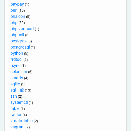
paypay
(1)
perl
(10)
phalcon
(5)
php
(32)
php:zen-cart
(1)
phpunit
(3)
postgres
(6)
postgresql
(1)
python
(5)
rrdtool
(2)
rsync
(1)
selenium
(6)
smarty
(4)
sqlite
(5)
sql一般
(13)
ssh
(2)
systemctl
(1)
table
(1)
twitter
(4)
v-data-table
(2)
vagrant
(2)