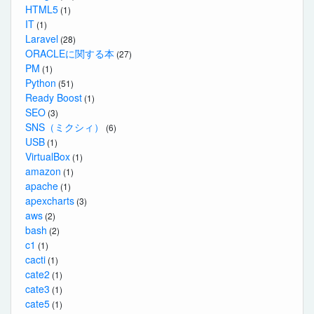
HTML5
(1)
IT
(1)
Laravel
(28)
ORACLEに関する本
(27)
PM
(1)
Python
(51)
Ready Boost
(1)
SEO
(3)
SNS（ミクシィ）
(6)
USB
(1)
VirtualBox
(1)
amazon
(1)
apache
(1)
apexcharts
(3)
aws
(2)
bash
(2)
c1
(1)
cacti
(1)
cate2
(1)
cate3
(1)
cate5
(1)