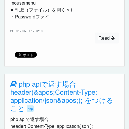
mousemenu
■ FILE（ファイル）を開く // 1
・Passwordファイ
2017-05-31 17:12:00
Read
php apiで返す場合
header(&apos;Content-Type:
application/json&apos;); をつける
こと
php
php apiで返す場合
header( Content-Type: application/json );