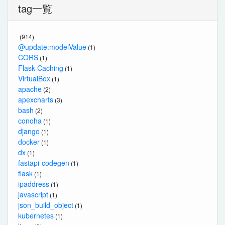
tag一覧
(914)
@update:modelValue
(1)
CORS
(1)
Flask-Caching
(1)
VirtualBox
(1)
apache
(2)
apexcharts
(3)
bash
(2)
conoha
(1)
django
(1)
docker
(1)
dx
(1)
fastapi-codegen
(1)
flask
(1)
ipaddress
(1)
javascript
(1)
json_build_object
(1)
kubernetes
(1)