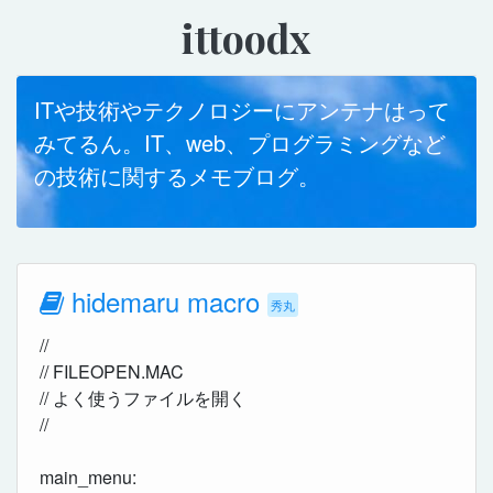
ittoodx
ITや技術やテクノロジーにアンテナはって
みてるん。IT、web、プログラミングなど
の技術に関するメモブログ。
hidemaru macro
秀丸
//
// FILEOPEN.MAC
// よく使うファイルを開く
//
main_menu: