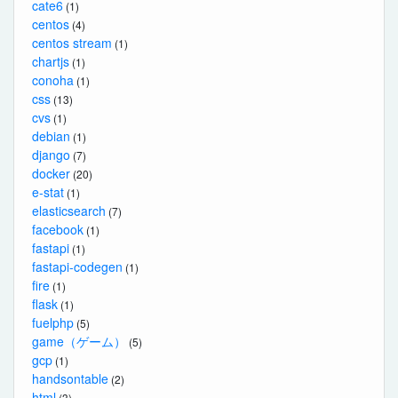
cate6
(1)
centos
(4)
centos stream
(1)
chartjs
(1)
conoha
(1)
css
(13)
cvs
(1)
debian
(1)
django
(7)
docker
(20)
e-stat
(1)
elasticsearch
(7)
facebook
(1)
fastapi
(1)
fastapi-codegen
(1)
fire
(1)
flask
(1)
fuelphp
(5)
game（ゲーム）
(5)
gcp
(1)
handsontable
(2)
html
(3)