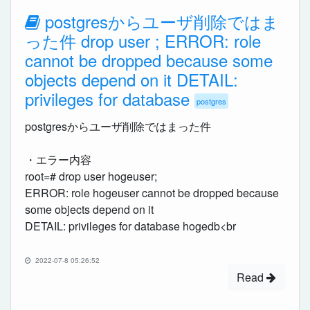
postgresからユーザ削除ではま
った件 drop user ; ERROR: role
cannot be dropped because some
objects depend on it DETAIL:
privileges for database
postgres
postgresからユーザ削除ではまった件
・エラー内容
root=# drop user hogeuser;
ERROR: role hogeuser cannot be dropped because
some objects depend on it
DETAIL: privileges for database hogedb<br
2022-07-8 05:26:52
Read