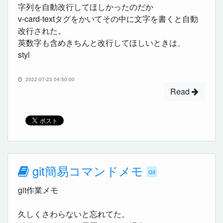
字列を自動改行してほしかったのだか
v-card-textタグをかいてその中に文字を書くと自動
改行された。
英数字も含めきちんと改行してほしいときは、
styl
2022-07-23 04:50:00
Read
git簡易コマンドメモ
Git
git作業メモ
久しくさわらないと忘れてた。