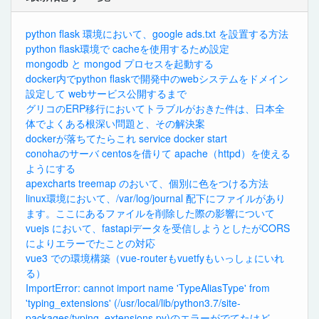
python flask 環境において、google ads.txt を設置する方法
python flask環境で cacheを使用するため設定
mongodb と mongod プロセスを起動する
docker内でpython flaskで開発中のwebシステムをドメイン
設定して webサービス公開するまで
グリコのERP移行においてトラブルがおきた件は、日本全
体でよくある根深い問題と、その解決案
dockerが落ちてたらこれ service docker start
conohaのサーバ centosを借りて apache（httpd）を使える
ようにする
apexcharts treemap のおいて、個別に色をつける方法
linux環境において、/var/log/journal 配下にファイルがあり
ます。ここにあるファイルを削除した際の影響について
vuejs において、fastapiデータを受信しようとしたがCORS
によりエラーでたことの対応
vue3 での環境構築（vue-routerもvuetfyもいっしょにいれ
る）
ImportError: cannot import name 'TypeAliasType' from
'typing_extensions' (/usr/local/lib/python3.7/site-
packages/typing_extensions.py)のエラーがでてたけど