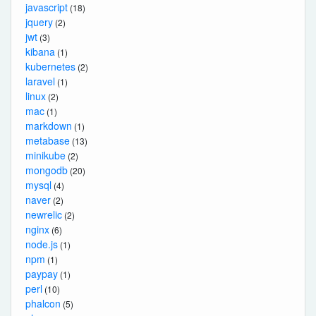
javascript
(18)
jquery
(2)
jwt
(3)
kibana
(1)
kubernetes
(2)
laravel
(1)
linux
(2)
mac
(1)
markdown
(1)
metabase
(13)
minikube
(2)
mongodb
(20)
mysql
(4)
naver
(2)
newrelic
(2)
nginx
(6)
node.js
(1)
npm
(1)
paypay
(1)
perl
(10)
phalcon
(5)