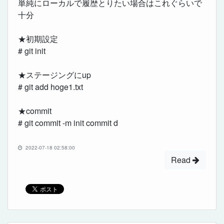
単純にローカルで履歴とりたい場合はこれぐらいで
十分
★初期設定
# git init
★ステージングにup
# git add hoge1.txt
★commit
# git commit -m init commit d
2022-07-18 02:58:00
Read