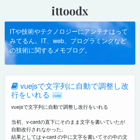
ittoodx
ITや技術やテクノロジーにアンテナはって
みてるん。IT、web、プログラミングなど
の技術に関するメモブログ。
vuejsで文字列に自動で調整し改
行をいれる
vuejs
vuejsで文字列に自動で調整し改行をいれる
当初、v-cardの直下にそのまま文字を書いていたが
自動改行されなかった。
結果としては v-card の中に文字を書いてその中の文