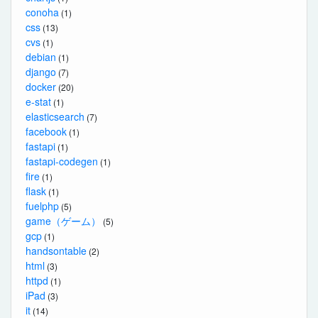
conoha
(1)
css
(13)
cvs
(1)
debian
(1)
django
(7)
docker
(20)
e-stat
(1)
elasticsearch
(7)
facebook
(1)
fastapi
(1)
fastapi-codegen
(1)
fire
(1)
flask
(1)
fuelphp
(5)
game（ゲーム）
(5)
gcp
(1)
handsontable
(2)
html
(3)
httpd
(1)
iPad
(3)
it
(14)