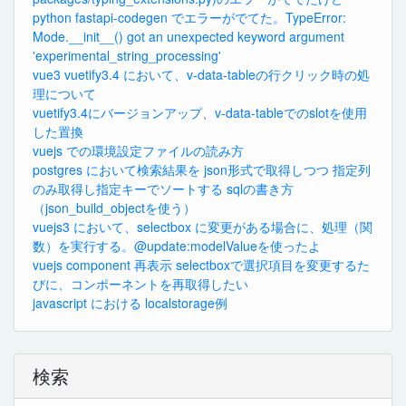
python fastapi-codegen でエラーがでてた。TypeError:
Mode.__init__() got an unexpected keyword argument
'experimental_string_processing'
vue3 vuetify3.4 において、v-data-tableの行クリック時の処
理について
vuetify3.4にバージョンアップ、v-data-tableでのslotを使用
した置換
vuejs での環境設定ファイルの読み方
postgres において検索結果を json形式で取得しつつ 指定列
のみ取得し指定キーでソートする sqlの書き方
（json_build_objectを使う）
vuejs3 において、selectbox に変更がある場合に、処理（関
数）を実行する。@update:modelValueを使ったよ
vuejs component 再表示 selectboxで選択項目を変更するた
びに、コンポーネントを再取得したい
javascript における localstorage例
検索