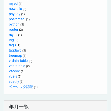
mysql
(1)
newrelic
(2)
paypay
(1)
postgresql
(1)
python
(3)
router
(2)
rsync
(1)
tag
(2)
tag3
(1)
tagdayo
(3)
treemap
(1)
v-data-table
(2)
vdatatable
(2)
vscode
(1)
vuejs
(7)
vuetify
(3)
ベーシック認証
(1)
年月一覧