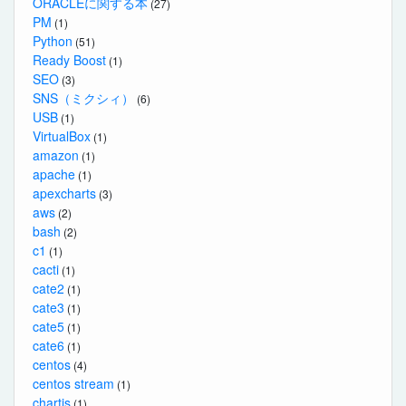
ORACLEに関する本
(27)
PM
(1)
Python
(51)
Ready Boost
(1)
SEO
(3)
SNS（ミクシィ）
(6)
USB
(1)
VirtualBox
(1)
amazon
(1)
apache
(1)
apexcharts
(3)
aws
(2)
bash
(2)
c1
(1)
cacti
(1)
cate2
(1)
cate3
(1)
cate5
(1)
cate6
(1)
centos
(4)
centos stream
(1)
chartjs
(1)