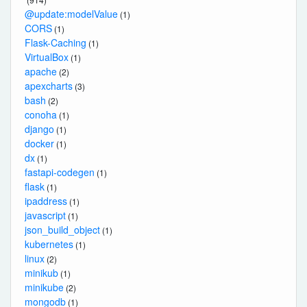
@update:modelValue
(1)
CORS
(1)
Flask-Caching
(1)
VirtualBox
(1)
apache
(2)
apexcharts
(3)
bash
(2)
conoha
(1)
django
(1)
docker
(1)
dx
(1)
fastapi-codegen
(1)
flask
(1)
ipaddress
(1)
javascript
(1)
json_build_object
(1)
kubernetes
(1)
linux
(2)
minikub
(1)
minikube
(2)
mongodb
(1)