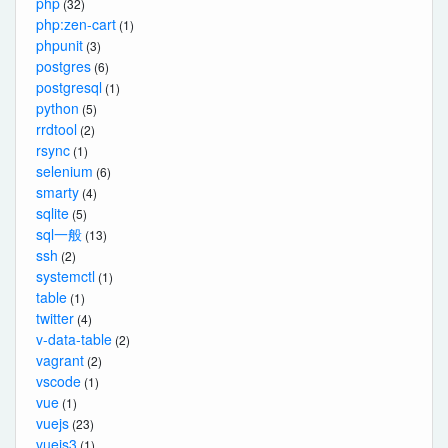
php
(32)
php:zen-cart
(1)
phpunit
(3)
postgres
(6)
postgresql
(1)
python
(5)
rrdtool
(2)
rsync
(1)
selenium
(6)
smarty
(4)
sqlite
(5)
sql一般
(13)
ssh
(2)
systemctl
(1)
table
(1)
twitter
(4)
v-data-table
(2)
vagrant
(2)
vscode
(1)
vue
(1)
vuejs
(23)
vuejs3
(1)