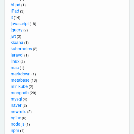
httpd
(1)
iPad
(3)
it
(14)
javascript
(18)
jquery
(2)
jwt
(3)
kibana
(1)
kubernetes
(2)
laravel
(1)
linux
(2)
mac
(1)
markdown
(1)
metabase
(13)
minikube
(2)
mongodb
(20)
mysql
(4)
naver
(2)
newrelic
(2)
nginx
(6)
node.js
(1)
npm
(1)