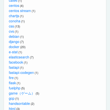
cate6
(1)
centos
(4)
centos stream
(1)
chartjs
(1)
conoha
(1)
css
(13)
cvs
(1)
debian
(1)
django
(7)
docker
(20)
e-stat
(1)
elasticsearch
(7)
facebook
(1)
fastapi
(1)
fastapi-codegen
(1)
fire
(1)
flask
(1)
fuelphp
(5)
game（ゲーム）
(5)
gcp
(1)
handsontable
(2)
html
(3)