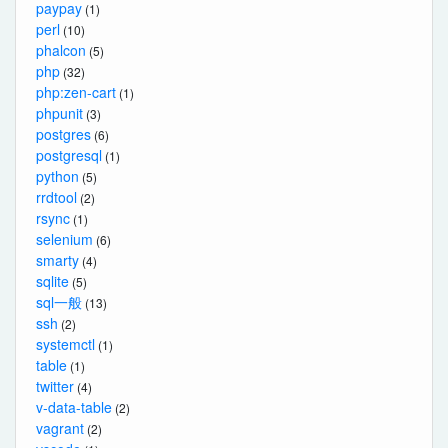
paypay
(1)
perl
(10)
phalcon
(5)
php
(32)
php:zen-cart
(1)
phpunit
(3)
postgres
(6)
postgresql
(1)
python
(5)
rrdtool
(2)
rsync
(1)
selenium
(6)
smarty
(4)
sqlite
(5)
sql一般
(13)
ssh
(2)
systemctl
(1)
table
(1)
twitter
(4)
v-data-table
(2)
vagrant
(2)