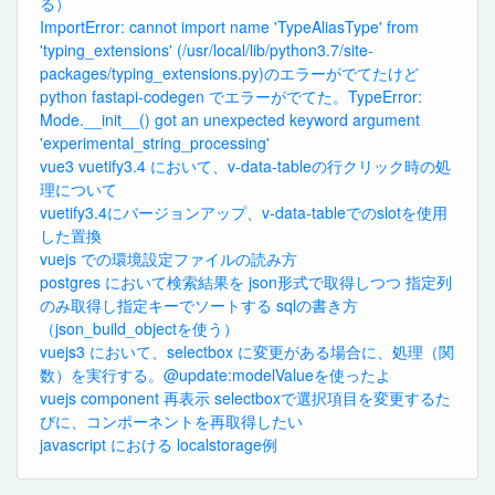
る）
ImportError: cannot import name 'TypeAliasType' from
'typing_extensions' (/usr/local/lib/python3.7/site-
packages/typing_extensions.py)のエラーがでてたけど
python fastapi-codegen でエラーがでてた。TypeError:
Mode.__init__() got an unexpected keyword argument
'experimental_string_processing'
vue3 vuetify3.4 において、v-data-tableの行クリック時の処
理について
vuetify3.4にバージョンアップ、v-data-tableでのslotを使用
した置換
vuejs での環境設定ファイルの読み方
postgres において検索結果を json形式で取得しつつ 指定列
のみ取得し指定キーでソートする sqlの書き方
（json_build_objectを使う）
vuejs3 において、selectbox に変更がある場合に、処理（関
数）を実行する。@update:modelValueを使ったよ
vuejs component 再表示 selectboxで選択項目を変更するた
びに、コンポーネントを再取得したい
javascript における localstorage例