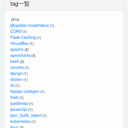
tag一覧
(914)
@update:modelValue
(1)
CORS
(1)
Flask-Caching
(1)
VirtualBox
(1)
apache
(2)
apexcharts
(3)
bash
(2)
conoha
(1)
django
(1)
docker
(1)
dx
(1)
fastapi-codegen
(1)
flask
(1)
ipaddress
(1)
javascript
(1)
json_build_object
(1)
kubernetes
(1)
linux
(2)