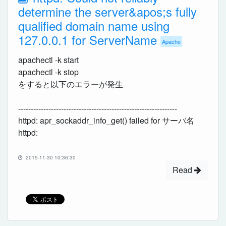
determine the server&apos;s fully
qualified domain name using
127.0.0.1 for ServerName
Apache
apachectl -k start
apachectl -k stop
をすると以下のエラーが発生
---------------------------------------------------------------
httpd: apr_sockaddr_info_get() failed for サーバ名
httpd:
2015-11-30 10:36:30
Read