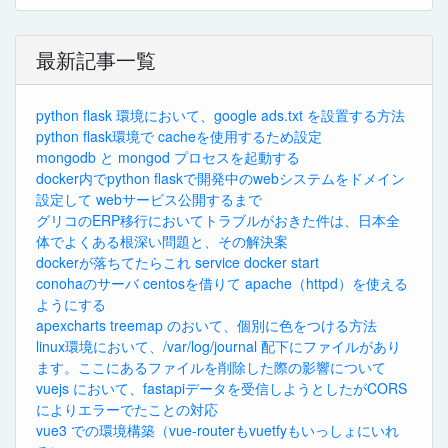
最新記事一覧
python flask 環境において、google ads.txt を設置する方法
python flask環境で cacheを使用するため設定
mongodb と mongod プロセスを起動する
docker内でpython flaskで開発中のwebシステムをドメイン
設定して webサービス公開するまで
グリコのERP移行においてトラブルがおきた件は、日本全
体でよくある根深い問題と、その解決案
dockerが落ちてたらこれ service docker start
conohaのサーバ centosを借りて apache（httpd）を使える
ようにする
apexcharts treemap のおいて、個別に色をつける方法
linux環境において、/var/log/journal 配下にファイルがあり
ます。ここにあるファイルを削除した際の影響について
vuejs において、fastapiデータを受信しようとしたがCORS
によりエラーでたことの対応
vue3 での環境構築（vue-routerもvuetfyもいっしょにいれ