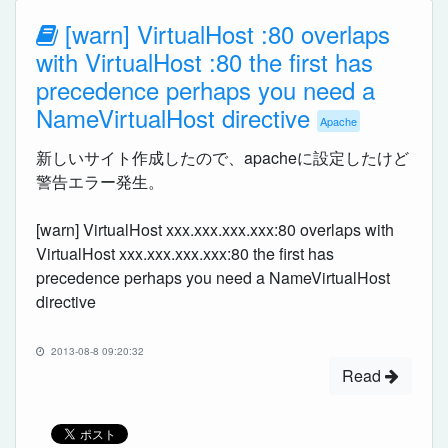
[warn] VirtualHost :80 overlaps
with VirtualHost :80 the first has
precedence perhaps you need a
NameVirtualHost directive
Apache
新しいサイト作成したので、apacheに設定したけど
警告エラー発生。
[warn] VirtualHost xxx.xxx.xxx.xxx:80 overlaps with
VirtualHost xxx.xxx.xxx.xxx:80 the first has
precedence perhaps you need a NameVirtualHost
directive
2013-08-8 09:20:32
Read