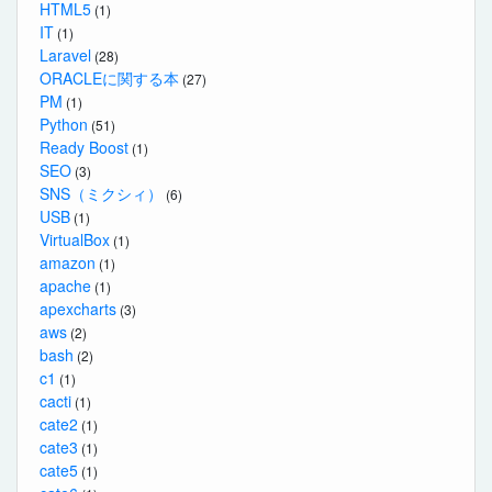
HTML5
(1)
IT
(1)
Laravel
(28)
ORACLEに関する本
(27)
PM
(1)
Python
(51)
Ready Boost
(1)
SEO
(3)
SNS（ミクシィ）
(6)
USB
(1)
VirtualBox
(1)
amazon
(1)
apache
(1)
apexcharts
(3)
aws
(2)
bash
(2)
c1
(1)
cacti
(1)
cate2
(1)
cate3
(1)
cate5
(1)