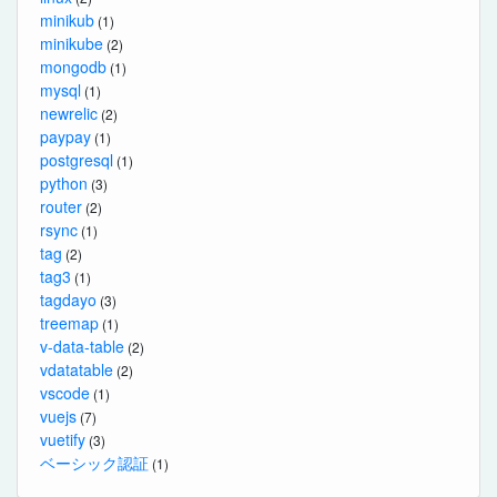
minikub
(1)
minikube
(2)
mongodb
(1)
mysql
(1)
newrelic
(2)
paypay
(1)
postgresql
(1)
python
(3)
router
(2)
rsync
(1)
tag
(2)
tag3
(1)
tagdayo
(3)
treemap
(1)
v-data-table
(2)
vdatatable
(2)
vscode
(1)
vuejs
(7)
vuetify
(3)
ベーシック認証
(1)