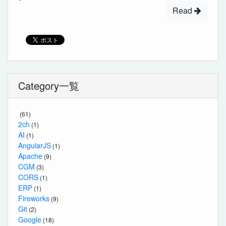
Read
Category一覧
(61)
2ch
(1)
AI
(1)
AngularJS
(1)
Apache
(9)
CGM
(3)
CORS
(1)
ERP
(1)
Fireworks
(9)
Git
(2)
Google
(18)