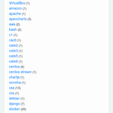
VirtualBox
(1)
amazon
(1)
apache
(1)
apexcharts
(3)
aws
(2)
bash
(2)
c1
(1)
cacti
(1)
cate2
(1)
cate3
(1)
cate5
(1)
cate6
(1)
centos
(4)
centos stream
(1)
chartjs
(1)
conoha
(1)
css
(13)
cvs
(1)
debian
(1)
django
(7)
docker
(20)