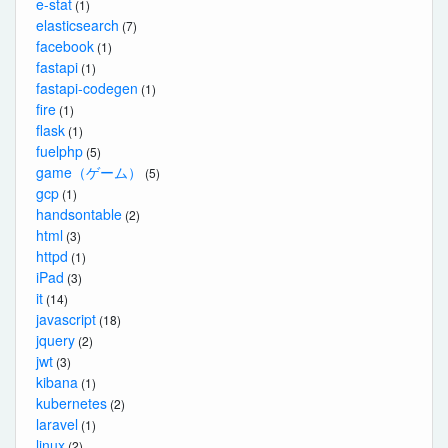
e-stat
(1)
elasticsearch
(7)
facebook
(1)
fastapi
(1)
fastapi-codegen
(1)
fire
(1)
flask
(1)
fuelphp
(5)
game（ゲーム）
(5)
gcp
(1)
handsontable
(2)
html
(3)
httpd
(1)
iPad
(3)
it
(14)
javascript
(18)
jquery
(2)
jwt
(3)
kibana
(1)
kubernetes
(2)
laravel
(1)
linux
(2)