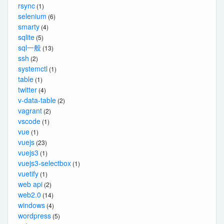
rsync
(1)
selenium
(6)
smarty
(4)
sqlite
(5)
sql一般
(13)
ssh
(2)
systemctl
(1)
table
(1)
twitter
(4)
v-data-table
(2)
vagrant
(2)
vscode
(1)
vue
(1)
vuejs
(23)
vuejs3
(1)
vuejs3-selectbox
(1)
vuetify
(1)
web api
(2)
web2.0
(14)
windows
(4)
wordpress
(5)