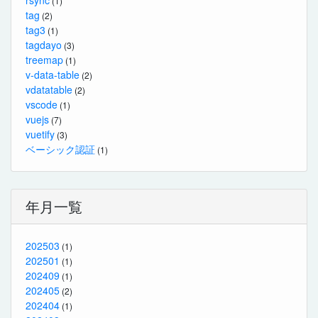
(1)
tag
(2)
tag3
(1)
tagdayo
(3)
treemap
(1)
v-data-table
(2)
vdatatable
(2)
vscode
(1)
vuejs
(7)
vuetify
(3)
ベーシック認証
(1)
年月一覧
202503
(1)
202501
(1)
202409
(1)
202405
(2)
202404
(1)