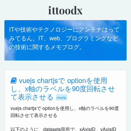
ittoodx
ITや技術やテクノロジーにアンテナはって
みてるん。IT、web、プログラミングなど
の技術に関するメモブログ。
vuejs chartjsで optionを使用
し、x軸のラベルを90度回転させ
て表示させる
chartjs
vuejs chartjsで optionを使用し、x軸のラベルを90度
回転させて表示させる
以下のように、datasets箇所で、xAxisID、yAxisID