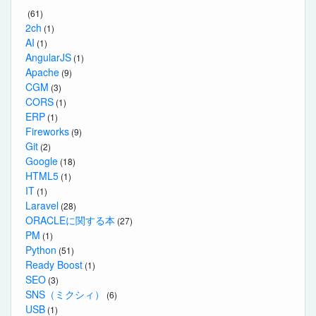
(61)
2ch
(1)
AI
(1)
AngularJS
(1)
Apache
(9)
CGM
(3)
CORS
(1)
ERP
(1)
Fireworks
(9)
Git
(2)
Google
(18)
HTML5
(1)
IT
(1)
Laravel
(28)
ORACLEに関する本
(27)
PM
(1)
Python
(51)
Ready Boost
(1)
SEO
(3)
SNS（ミクシィ）
(6)
USB
(1)