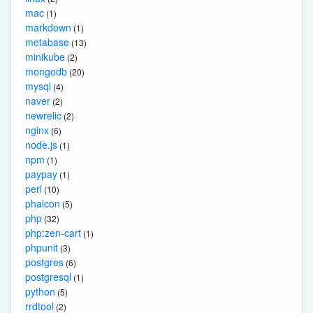
mac
(1)
markdown
(1)
metabase
(13)
minikube
(2)
mongodb
(20)
mysql
(4)
naver
(2)
newrelic
(2)
nginx
(6)
node.js
(1)
npm
(1)
paypay
(1)
perl
(10)
phalcon
(5)
php
(32)
php:zen-cart
(1)
phpunit
(3)
postgres
(6)
postgresql
(1)
python
(5)
rrdtool
(2)