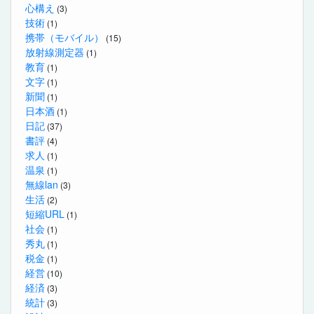
心構え
(3)
技術
(1)
携帯（モバイル）
(15)
放射線測定器
(1)
教育
(1)
文字
(1)
新聞
(1)
日本酒
(1)
日記
(37)
書評
(4)
求人
(1)
温泉
(1)
無線lan
(3)
生活
(2)
短縮URL
(1)
社会
(1)
秀丸
(1)
税金
(1)
経営
(10)
経済
(3)
統計
(3)