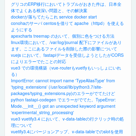
グリコのERP移行においてトラブルがおきた件は、日本全
体でよくある根深い問題と、その解決案
dockerが落ちてたらこれ service docker start
conohaのサーバ centosを借りて apache（httpd）を使える
ようにする
apexcharts treemap のおいて、個別に色をつける方法
linux環境において、/var/log/journal 配下にファイルがあり
ます。ここにあるファイルを削除した際の影響について
vuejs において、fastapiデータを受信しようとしたがCORS
によりエラーでたことの対応
vue3 での環境構築（vue-routerもvuetfyもいっしょにいれ
る）
ImportError: cannot import name 'TypeAliasType' from
'typing_extensions' (/usr/local/lib/python3.7/site-
packages/typing_extensions.py)のエラーがでてたけど
python fastapi-codegen でエラーがでてた。TypeError:
Mode.__init__() got an unexpected keyword argument
'experimental_string_processing'
vue3 vuetify3.4 において、v-data-tableの行クリック時の処
理について
vuetify3.4にバージョンアップ、v-data-tableでのslotを使用