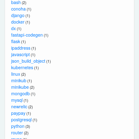
bash
(2)
conoha
(1)
django
(1)
docker
(1)
dx
(1)
fastapi-codegen
(1)
flask
(1)
ipaddress
(1)
javascript
(1)
json_build_object
(1)
kubernetes
(1)
linux
(2)
minikub
(1)
minikube
(2)
mongodb
(1)
mysql
(1)
newrelic
(2)
paypay
(1)
postgresql
(1)
python
(3)
router
(2)
rsync