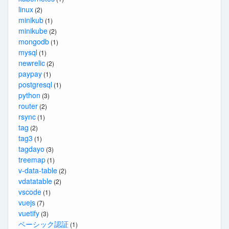
linux
(2)
minikub
(1)
minikube
(2)
mongodb
(1)
mysql
(1)
newrelic
(2)
paypay
(1)
postgresql
(1)
python
(3)
router
(2)
rsync
(1)
tag
(2)
tag3
(1)
tagdayo
(3)
treemap
(1)
v-data-table
(2)
vdatatable
(2)
vscode
(1)
vuejs
(7)
vuetify
(3)
ベーシック認証
(1)