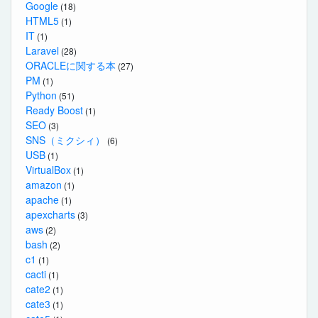
Google
(18)
HTML5
(1)
IT
(1)
Laravel
(28)
ORACLEに関する本
(27)
PM
(1)
Python
(51)
Ready Boost
(1)
SEO
(3)
SNS（ミクシィ）
(6)
USB
(1)
VirtualBox
(1)
amazon
(1)
apache
(1)
apexcharts
(3)
aws
(2)
bash
(2)
c1
(1)
cacti
(1)
cate2
(1)
cate3
(1)