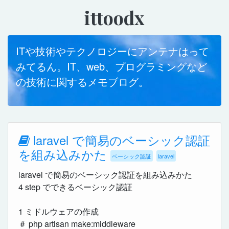
ittoodx
ITや技術やテクノロジーにアンテナはって
みてるん。IT、web、プログラミングなど
の技術に関するメモブログ。
laravel で簡易のベーシック認証
を組み込みかた
ベーシック認証
laravel
laravel で簡易のベーシック認証を組み込みかた
4 step でできるベーシック認証
1 ミドルウェアの作成
＃ php artisan make:middleware