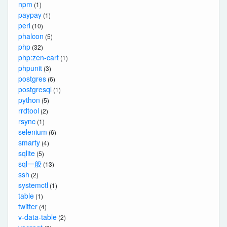
npm
(1)
paypay
(1)
perl
(10)
phalcon
(5)
php
(32)
php:zen-cart
(1)
phpunit
(3)
postgres
(6)
postgresql
(1)
python
(5)
rrdtool
(2)
rsync
(1)
selenium
(6)
smarty
(4)
sqlite
(5)
sql一般
(13)
ssh
(2)
systemctl
(1)
table
(1)
twitter
(4)
v-data-table
(2)