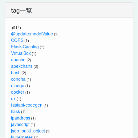
tag一覧
(914)
@update:modelValue
(1)
CORS
(1)
Flask-Caching
(1)
VirtualBox
(1)
apache
(2)
apexcharts
(3)
bash
(2)
conoha
(1)
django
(1)
docker
(1)
dx
(1)
fastapi-codegen
(1)
flask
(1)
ipaddress
(1)
javascript
(1)
json_build_object
(1)
kubernetes
(1)