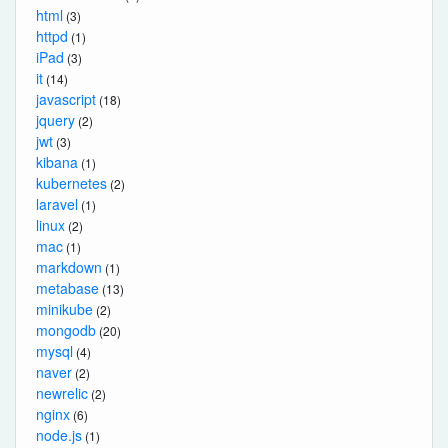
html
(3)
httpd
(1)
iPad
(3)
it
(14)
javascript
(18)
jquery
(2)
jwt
(3)
kibana
(1)
kubernetes
(2)
laravel
(1)
linux
(2)
mac
(1)
markdown
(1)
metabase
(13)
minikube
(2)
mongodb
(20)
mysql
(4)
naver
(2)
newrelic
(2)
nginx
(6)
node.js
(1)