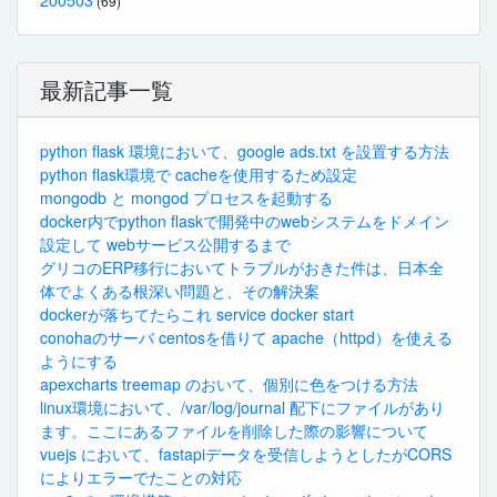
(69)
最新記事一覧
python flask 環境において、google ads.txt を設置する方法
python flask環境で cacheを使用するため設定
mongodb と mongod プロセスを起動する
docker内でpython flaskで開発中のwebシステムをドメイン
設定して webサービス公開するまで
グリコのERP移行においてトラブルがおきた件は、日本全
体でよくある根深い問題と、その解決案
dockerが落ちてたらこれ service docker start
conohaのサーバ centosを借りて apache（httpd）を使える
ようにする
apexcharts treemap のおいて、個別に色をつける方法
linux環境において、/var/log/journal 配下にファイルがあり
ます。ここにあるファイルを削除した際の影響について
vuejs において、fastapiデータを受信しようとしたがCORS
によりエラーでたことの対応