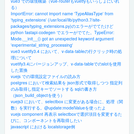
vue3 での環境構築（vue-routerもvuetfyもいっしょにいれ
る）
ImportError: cannot import name 'TypeAliasType' from
'typing_extensions' (/usr/local/lib/python3.7/site-
packages/typing_extensions.py)のエラーがでてたけど
python fastapi-codegen でエラーがでてた。TypeError:
Mode.__init__() got an unexpected keyword argument
'experimental_string_processing'
vue3 vuetify3.4 において、v-data-tableの行クリック時の処
理について
vuetify3.4にバージョンアップ、v-data-tableでのslotを使用
した置換
vuejs での環境設定ファイルの読み方
postgres において検索結果を json形式で取得しつつ 指定列
のみ取得し指定キーでソートする sqlの書き方
（json_build_objectを使う）
vuejs3 において、selectbox に変更がある場合に、処理（関
数）を実行する。@update:modelValueを使ったよ
vuejs component 再表示 selectboxで選択項目を変更するた
びに、コンポーネントを再取得したい
javascript における localstorage例