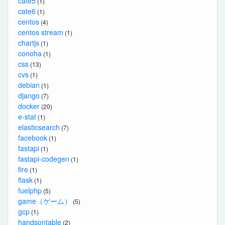
cate5
(1)
cate6
(1)
centos
(4)
centos stream
(1)
chartjs
(1)
conoha
(1)
css
(13)
cvs
(1)
debian
(1)
django
(7)
docker
(20)
e-stat
(1)
elasticsearch
(7)
facebook
(1)
fastapi
(1)
fastapi-codegen
(1)
fire
(1)
flask
(1)
fuelphp
(5)
game（ゲーム）
(5)
gcp
(1)
handsontable
(2)