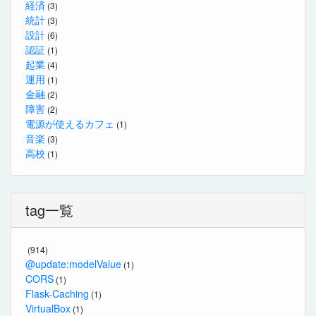
経済
(3)
統計
(3)
設計
(6)
認証
(1)
起業
(4)
運用
(1)
金融
(2)
障害
(2)
電源が使えるカフェ
(1)
音楽
(3)
高校
(1)
tag一覧
(914)
@update:modelValue
(1)
CORS
(1)
Flask-Caching
(1)
VirtualBox
(1)