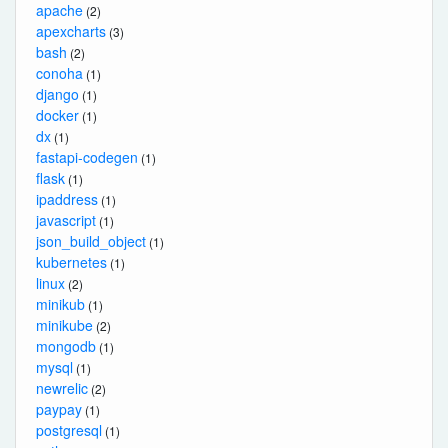
apache
(2)
apexcharts
(3)
bash
(2)
conoha
(1)
django
(1)
docker
(1)
dx
(1)
fastapi-codegen
(1)
flask
(1)
ipaddress
(1)
javascript
(1)
json_build_object
(1)
kubernetes
(1)
linux
(2)
minikub
(1)
minikube
(2)
mongodb
(1)
mysql
(1)
newrelic
(2)
paypay
(1)
postgresql
(1)