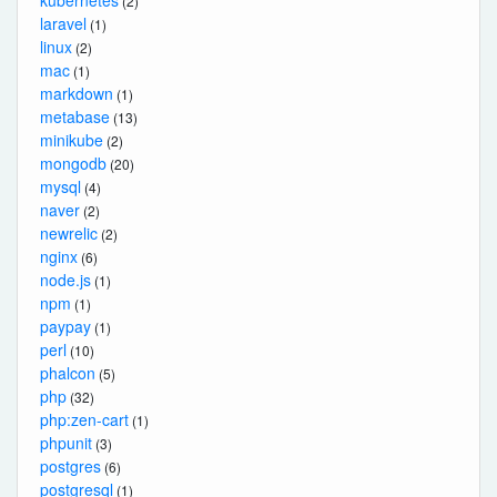
(2)
laravel
(1)
linux
(2)
mac
(1)
markdown
(1)
metabase
(13)
minikube
(2)
mongodb
(20)
mysql
(4)
naver
(2)
newrelic
(2)
nginx
(6)
node.js
(1)
npm
(1)
paypay
(1)
perl
(10)
phalcon
(5)
php
(32)
php:zen-cart
(1)
phpunit
(3)
postgres
(6)
postgresql
(1)