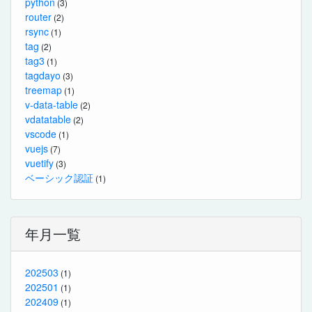
python
(3)
router
(2)
rsync
(1)
tag
(2)
tag3
(1)
tagdayo
(3)
treemap
(1)
v-data-table
(2)
vdatatable
(2)
vscode
(1)
vuejs
(7)
vuetify
(3)
ベーシック認証
(1)
年月一覧
202503
(1)
202501
(1)
202409
(1)