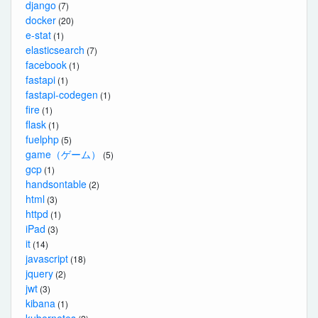
django
(7)
docker
(20)
e-stat
(1)
elasticsearch
(7)
facebook
(1)
fastapi
(1)
fastapi-codegen
(1)
fire
(1)
flask
(1)
fuelphp
(5)
game（ゲーム）
(5)
gcp
(1)
handsontable
(2)
html
(3)
httpd
(1)
iPad
(3)
it
(14)
javascript
(18)
jquery
(2)
jwt
(3)
kibana
(1)
kubernetes