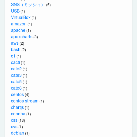
SNS（ミクシィ）
(6)
USB
(1)
VirtualBox
(1)
amazon
(1)
apache
(1)
apexcharts
(3)
aws
(2)
bash
(2)
c1
(1)
cacti
(1)
cate2
(1)
cate3
(1)
cate5
(1)
cate6
(1)
centos
(4)
centos stream
(1)
chartjs
(1)
conoha
(1)
css
(13)
cvs
(1)
debian
(1)