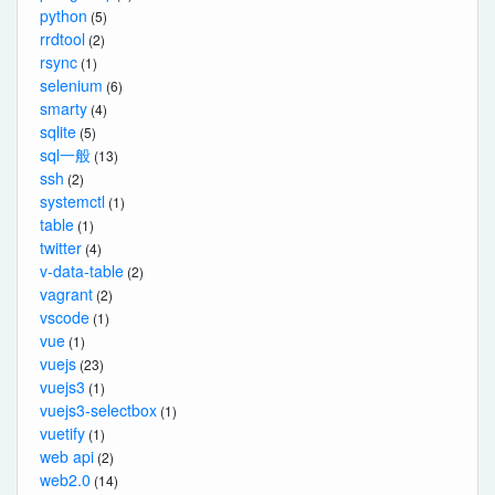
python
(5)
rrdtool
(2)
rsync
(1)
selenium
(6)
smarty
(4)
sqlite
(5)
sql一般
(13)
ssh
(2)
systemctl
(1)
table
(1)
twitter
(4)
v-data-table
(2)
vagrant
(2)
vscode
(1)
vue
(1)
vuejs
(23)
vuejs3
(1)
vuejs3-selectbox
(1)
vuetify
(1)
web api
(2)
web2.0
(14)