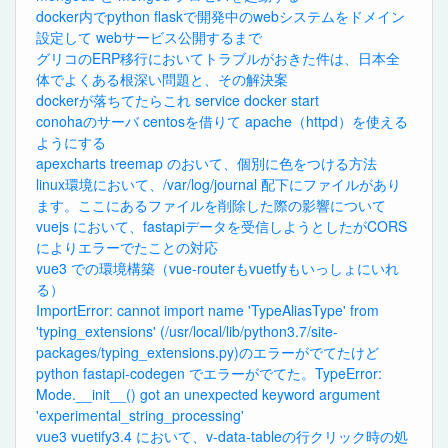
docker内でpython flaskで開発中のwebシステムをドメイン
設定して webサービス公開するまで
グリコのERP移行においてトラブルがおきた件は、日本全
体でよくある根深い問題と、その解決案
dockerが落ちてたらこれ service docker start
conohaのサーバ centosを借りて apache（httpd）を使える
ようにする
apexcharts treemap のおいて、個別に色をつける方法
linux環境において、/var/log/journal 配下にファイルがあり
ます。ここにあるファイルを削除した際の影響について
vuejs において、fastapiデータを受信しようとしたがCORS
によりエラーでたことの対応
vue3 での環境構築（vue-routerもvuetfyもいっしょにいれ
る）
ImportError: cannot import name 'TypeAliasType' from
'typing_extensions' (/usr/local/lib/python3.7/site-
packages/typing_extensions.py)のエラーがでてたけど
python fastapi-codegen でエラーがでてた。TypeError:
Mode.__init__() got an unexpected keyword argument
'experimental_string_processing'
vue3 vuetify3.4 において、v-data-tableの行クリック時の処