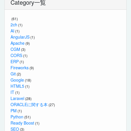
Category一覧
(61)
2ch
(1)
AI
(1)
AngularJS
(1)
Apache
(9)
CGM
(3)
CORS
(1)
ERP
(1)
Fireworks
(9)
Git
(2)
Google
(18)
HTML5
(1)
IT
(1)
Laravel
(28)
ORACLEに関する本
(27)
PM
(1)
Python
(51)
Ready Boost
(1)
SEO
(3)