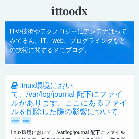
ittoodx
ITや技術やテクノロジーにアンテナはって
みてるん。IT、web、プログラミングなど
の技術に関するメモブログ。
linux環境におい
て、/var/log/journal 配下にファイ
ルがあります。ここにあるファイ
ルを削除した際の影響について
linux
linux
linux環境において、/var/log/journal 配下にファイル