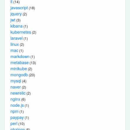
it
(14)
javascript
(18)
jquery
(2)
jwt
(3)
kibana
(1)
kubernetes
(2)
laravel
(1)
linux
(2)
mac
(1)
markdown
(1)
metabase
(13)
minikube
(2)
mongodb
(20)
mysql
(4)
naver
(2)
newrelic
(2)
nginx
(6)
node.js
(1)
npm
(1)
paypay
(1)
perl
(10)
phalcon
(5)