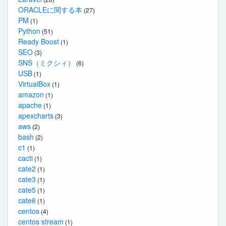
ORACLEに関する本
(27)
PM
(1)
Python
(51)
Ready Boost
(1)
SEO
(3)
SNS（ミクシィ）
(6)
USB
(1)
VirtualBox
(1)
amazon
(1)
apache
(1)
apexcharts
(3)
aws
(2)
bash
(2)
c1
(1)
cacti
(1)
cate2
(1)
cate3
(1)
cate5
(1)
cate6
(1)
centos
(4)
centos stream
(1)