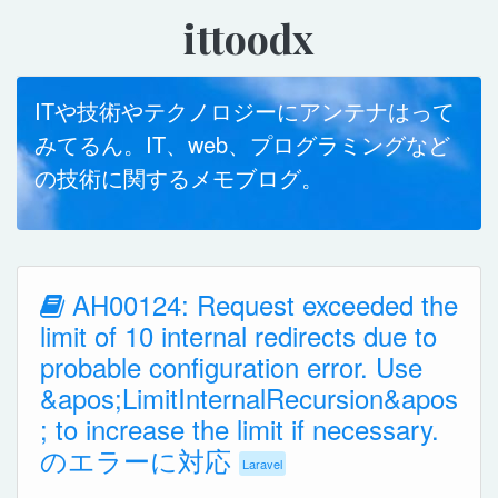
ittoodx
ITや技術やテクノロジーにアンテナはって
みてるん。IT、web、プログラミングなど
の技術に関するメモブログ。
AH00124: Request exceeded the
limit of 10 internal redirects due to
probable configuration error. Use
&apos;LimitInternalRecursion&apos
; to increase the limit if necessary.
のエラーに対応
Laravel