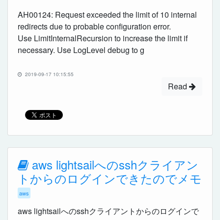
AH00124: Request exceeded the limit of 10 internal
redirects due to probable configuration error.
Use LimitInternalRecursion to increase the limit if
necessary. Use LogLevel debug to g
2019-09-17 10:15:55
Read
aws lightsailへのsshクライアン
トからのログインできたのでメモ
aws
aws lightsailへのsshクライアントからのログインで