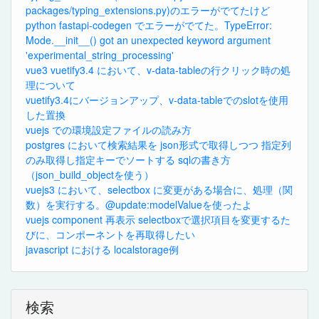
packages/typing_extensions.py)のエラーがでてたけど
python fastapi-codegen でエラーがでてた。TypeError:
Mode.__init__() got an unexpected keyword argument
'experimental_string_processing'
vue3 vuetify3.4 において、v-data-tableの行クリック時の処
理について
vuetify3.4にバージョンアップ、v-data-tableでのslotを使用
した置換
vuejs での環境設定ファイルの読み方
postgres において検索結果を json形式で取得しつつ 指定列
のみ取得し指定キーでソートする sqlの書き方
（json_build_objectを使う）
vuejs3 において、selectbox に変更がある場合に、処理（関
数）を実行する。@update:modelValueを使ったよ
vuejs component 再表示 selectboxで選択項目を変更するた
びに、コンポーネントを再取得したい
javascript における localstorage例
検索