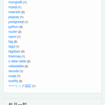
mongodb
(1)
mysql
(1)
newrelic
(2)
paypay
(1)
postgresql
(1)
python
(3)
router
(2)
rsync
(1)
tag
(2)
tag3
(1)
tagdayo
(3)
treemap
(1)
v-data-table
(2)
vdatatable
(2)
vscode
(1)
vuejs
(7)
vuetify
(3)
ベーシック認証
(1)
年月一覧