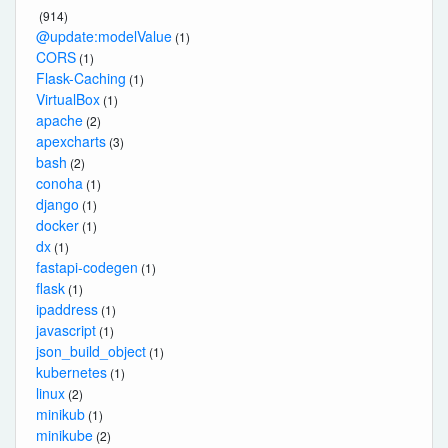
(914)
@update:modelValue
(1)
CORS
(1)
Flask-Caching
(1)
VirtualBox
(1)
apache
(2)
apexcharts
(3)
bash
(2)
conoha
(1)
django
(1)
docker
(1)
dx
(1)
fastapi-codegen
(1)
flask
(1)
ipaddress
(1)
javascript
(1)
json_build_object
(1)
kubernetes
(1)
linux
(2)
minikub
(1)
minikube
(2)