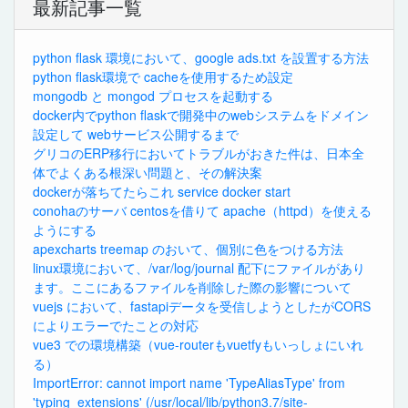
最新記事一覧
python flask 環境において、google ads.txt を設置する方法
python flask環境で cacheを使用するため設定
mongodb と mongod プロセスを起動する
docker内でpython flaskで開発中のwebシステムをドメイン
設定して webサービス公開するまで
グリコのERP移行においてトラブルがおきた件は、日本全
体でよくある根深い問題と、その解決案
dockerが落ちてたらこれ service docker start
conohaのサーバ centosを借りて apache（httpd）を使える
ようにする
apexcharts treemap のおいて、個別に色をつける方法
linux環境において、/var/log/journal 配下にファイルがあり
ます。ここにあるファイルを削除した際の影響について
vuejs において、fastapiデータを受信しようとしたがCORS
によりエラーでたことの対応
vue3 での環境構築（vue-routerもvuetfyもいっしょにいれ
る）
ImportError: cannot import name 'TypeAliasType' from
'typing_extensions' (/usr/local/lib/python3.7/site-