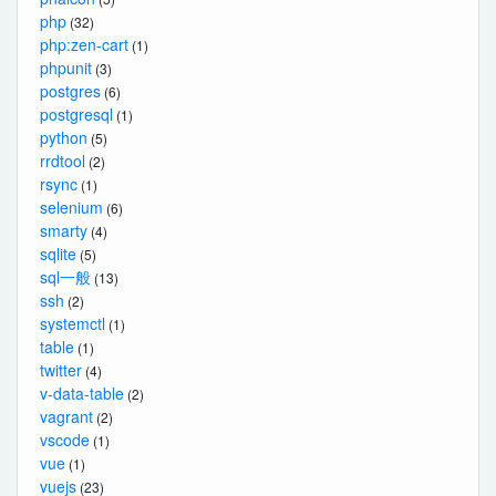
php
(32)
php:zen-cart
(1)
phpunit
(3)
postgres
(6)
postgresql
(1)
python
(5)
rrdtool
(2)
rsync
(1)
selenium
(6)
smarty
(4)
sqlite
(5)
sql一般
(13)
ssh
(2)
systemctl
(1)
table
(1)
twitter
(4)
v-data-table
(2)
vagrant
(2)
vscode
(1)
vue
(1)
vuejs
(23)