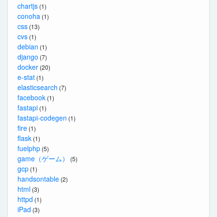
chartjs
(1)
conoha
(1)
css
(13)
cvs
(1)
debian
(1)
django
(7)
docker
(20)
e-stat
(1)
elasticsearch
(7)
facebook
(1)
fastapi
(1)
fastapi-codegen
(1)
fire
(1)
flask
(1)
fuelphp
(5)
game（ゲーム）
(5)
gcp
(1)
handsontable
(2)
html
(3)
httpd
(1)
iPad
(3)