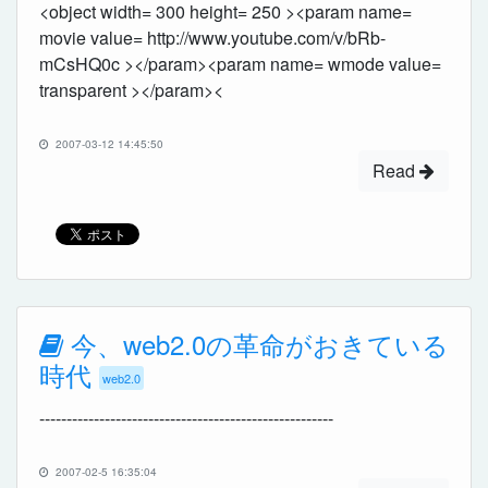
<object width= 300 height= 250 ><param name=
movie value= http://www.youtube.com/v/bRb-
mCsHQ0c ></param><param name= wmode value=
transparent ></param><
2007-03-12 14:45:50
Read
今、web2.0の革命がおきている
時代
web2.0
------------------------------------------------------
2007-02-5 16:35:04