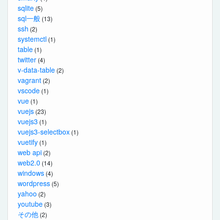
sqlite
(5)
sql一般
(13)
ssh
(2)
systemctl
(1)
table
(1)
twitter
(4)
v-data-table
(2)
vagrant
(2)
vscode
(1)
vue
(1)
vuejs
(23)
vuejs3
(1)
vuejs3-selectbox
(1)
vuetify
(1)
web api
(2)
web2.0
(14)
windows
(4)
wordpress
(5)
yahoo
(2)
youtube
(3)
その他
(2)