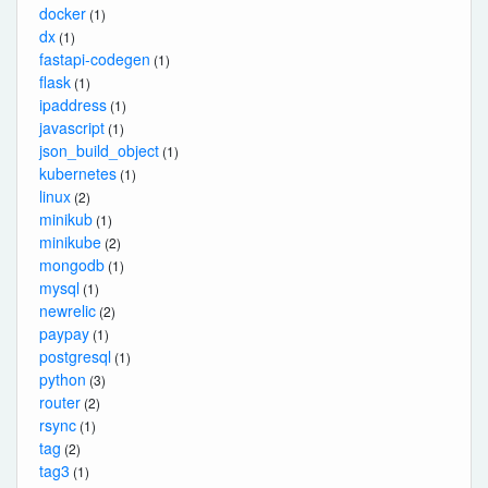
docker
(1)
dx
(1)
fastapi-codegen
(1)
flask
(1)
ipaddress
(1)
javascript
(1)
json_build_object
(1)
kubernetes
(1)
linux
(2)
minikub
(1)
minikube
(2)
mongodb
(1)
mysql
(1)
newrelic
(2)
paypay
(1)
postgresql
(1)
python
(3)
router
(2)
rsync
(1)
tag
(2)
tag3
(1)