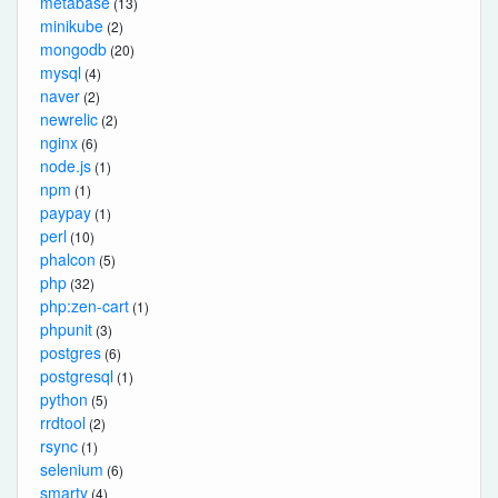
metabase
(13)
minikube
(2)
mongodb
(20)
mysql
(4)
naver
(2)
newrelic
(2)
nginx
(6)
node.js
(1)
npm
(1)
paypay
(1)
perl
(10)
phalcon
(5)
php
(32)
php:zen-cart
(1)
phpunit
(3)
postgres
(6)
postgresql
(1)
python
(5)
rrdtool
(2)
rsync
(1)
selenium
(6)
smarty
(4)