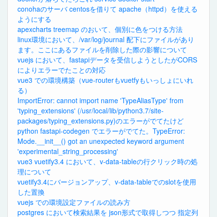
conohaのサーバ centosを借りて apache（httpd）を使える
ようにする
apexcharts treemap のおいて、個別に色をつける方法
linux環境において、/var/log/journal 配下にファイルがあり
ます。ここにあるファイルを削除した際の影響について
vuejs において、fastapiデータを受信しようとしたがCORS
によりエラーでたことの対応
vue3 での環境構築（vue-routerもvuetfyもいっしょにいれ
る）
ImportError: cannot import name 'TypeAliasType' from
'typing_extensions' (/usr/local/lib/python3.7/site-
packages/typing_extensions.py)のエラーがでてたけど
python fastapi-codegen でエラーがでてた。TypeError:
Mode.__init__() got an unexpected keyword argument
'experimental_string_processing'
vue3 vuetify3.4 において、v-data-tableの行クリック時の処
理について
vuetify3.4にバージョンアップ、v-data-tableでのslotを使用
した置換
vuejs での環境設定ファイルの読み方
postgres において検索結果を json形式で取得しつつ 指定列