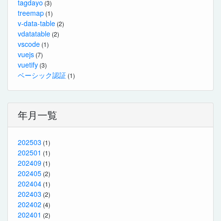
tagdayo
(3)
treemap
(1)
v-data-table
(2)
vdatatable
(2)
vscode
(1)
vuejs
(7)
vuetify
(3)
ベーシック認証
(1)
年月一覧
202503
(1)
202501
(1)
202409
(1)
202405
(2)
202404
(1)
202403
(2)
202402
(4)
202401
(2)