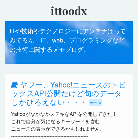
ittoodx
ITや技術やテクノロジーにアンテナはって
みてるん。IT、web、プログラミングなど
の技術に関するメモブログ。
ヤフー、Yahoo!ニュースのトピ
ックスAPI公開だけど旬のデータ
しかひろえない・・・
web2.0
YahooがなかなかステキなAPIを公開してきた！
これで自分が気になるキーワードを含む、
ニュースの表示ができるかもしれません。
--------------------------------------------------