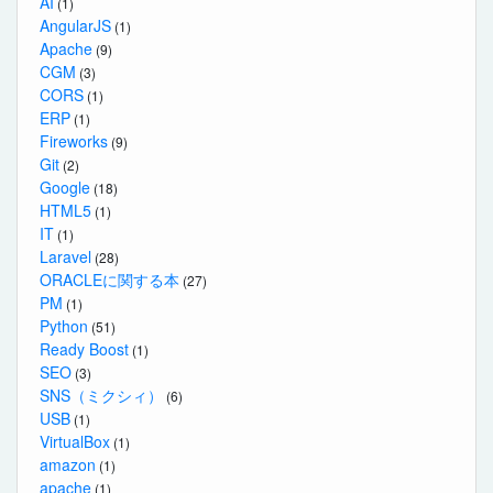
AI
(1)
AngularJS
(1)
Apache
(9)
CGM
(3)
CORS
(1)
ERP
(1)
Fireworks
(9)
Git
(2)
Google
(18)
HTML5
(1)
IT
(1)
Laravel
(28)
ORACLEに関する本
(27)
PM
(1)
Python
(51)
Ready Boost
(1)
SEO
(3)
SNS（ミクシィ）
(6)
USB
(1)
VirtualBox
(1)
amazon
(1)
apache
(1)