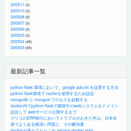
200511
(3)
200510
(2)
200508
(9)
200507
(5)
200506
(5)
200505
(3)
200504
(48)
200503
(69)
最新記事一覧
python flask 環境において、google ads.txt を設置する方法
python flask環境で cacheを使用するため設定
mongodb と mongod プロセスを起動する
docker内でpython flaskで開発中のwebシステムをドメイン
設定して webサービス公開するまで
グリコのERP移行においてトラブルがおきた件は、日本全
体でよくある根深い問題と、その解決案
dockerが落ちてたらこれ service docker start