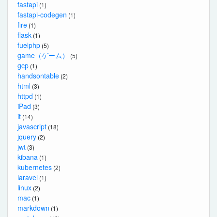
fastapi
(1)
fastapi-codegen
(1)
fire
(1)
flask
(1)
fuelphp
(5)
game（ゲーム）
(5)
gcp
(1)
handsontable
(2)
html
(3)
httpd
(1)
iPad
(3)
it
(14)
javascript
(18)
jquery
(2)
jwt
(3)
kibana
(1)
kubernetes
(2)
laravel
(1)
linux
(2)
mac
(1)
markdown
(1)