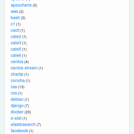
apexcharts
(3)
aws
(2)
bash
(2)
c1
(1)
cacti
(1)
cate2
(1)
cate3
(1)
cate5
(1)
cate6
(1)
centos
(4)
centos stream
(1)
chartjs
(1)
conoha
(1)
css
(13)
cvs
(1)
debian
(1)
django
(7)
docker
(20)
e-stat
(1)
elasticsearch
(7)
facebook
(1)