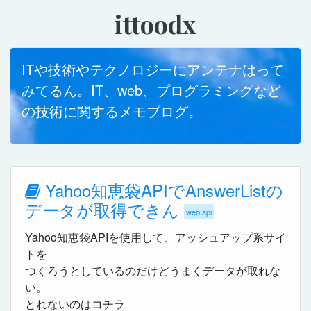
ittoodx
ITや技術やテクノロジーにアンテナはって
みてるん。IT、web、プログラミングなど
の技術に関するメモブログ。
Yahoo知恵袋APIでAnswerListの
データが取得できん
web api
Yahoo知恵袋APIを使用して、アッシュアップ系サイ
トを
つくろうとしているのだけどうまくデータが取れな
い。
とれないのはコチラ