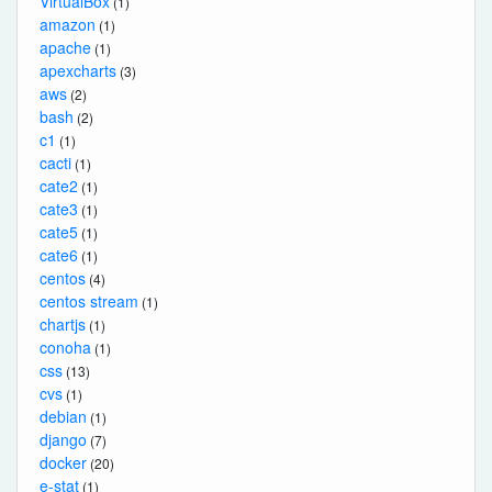
VirtualBox
(1)
amazon
(1)
apache
(1)
apexcharts
(3)
aws
(2)
bash
(2)
c1
(1)
cacti
(1)
cate2
(1)
cate3
(1)
cate5
(1)
cate6
(1)
centos
(4)
centos stream
(1)
chartjs
(1)
conoha
(1)
css
(13)
cvs
(1)
debian
(1)
django
(7)
docker
(20)
e-stat
(1)