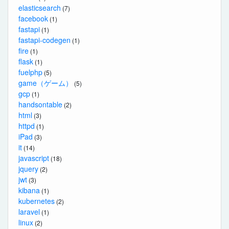
elasticsearch
(7)
facebook
(1)
fastapi
(1)
fastapi-codegen
(1)
fire
(1)
flask
(1)
fuelphp
(5)
game（ゲーム）
(5)
gcp
(1)
handsontable
(2)
html
(3)
httpd
(1)
iPad
(3)
it
(14)
javascript
(18)
jquery
(2)
jwt
(3)
kibana
(1)
kubernetes
(2)
laravel
(1)
linux
(2)