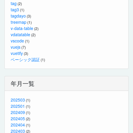
tag
(2)
tag3
(1)
tagdayo
(3)
treemap
(1)
v-data-table
(2)
vdatatable
(2)
vscode
(1)
vuejs
(7)
vuetify
(3)
ベーシック認証
(1)
年月一覧
202503
(1)
202501
(1)
202409
(1)
202405
(2)
202404
(1)
202403
(2)