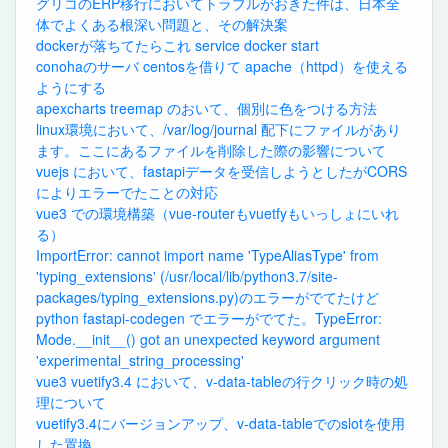
グリコのERP移行においてトラブルがおきた件は、日本全
体でよくある根深い問題と、その解決案
dockerが落ちてたらこれ service docker start
conohaのサーバ centosを借りて apache（httpd）を使える
ようにする
apexcharts treemap のおいて、個別に色をつける方法
linux環境において、/var/log/journal 配下にファイルがあり
ます。ここにあるファイルを削除した際の影響について
vuejs において、fastapiデータを受信しようとしたがCORS
によりエラーでたことの対応
vue3 での環境構築（vue-routerもvuetfyもいっしょにいれ
る）
ImportError: cannot import name 'TypeAliasType' from
'typing_extensions' (/usr/local/lib/python3.7/site-
packages/typing_extensions.py)のエラーがでてたけど
python fastapi-codegen でエラーがでてた。TypeError:
Mode.__init__() got an unexpected keyword argument
'experimental_string_processing'
vue3 vuetify3.4 において、v-data-tableの行クリック時の処
理について
vuetify3.4にバージョンアップ、v-data-tableでのslotを使用
した置換