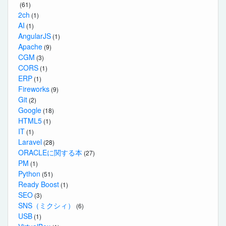
(61)
2ch
(1)
AI
(1)
AngularJS
(1)
Apache
(9)
CGM
(3)
CORS
(1)
ERP
(1)
Fireworks
(9)
Git
(2)
Google
(18)
HTML5
(1)
IT
(1)
Laravel
(28)
ORACLEに関する本
(27)
PM
(1)
Python
(51)
Ready Boost
(1)
SEO
(3)
SNS（ミクシィ）
(6)
USB
(1)