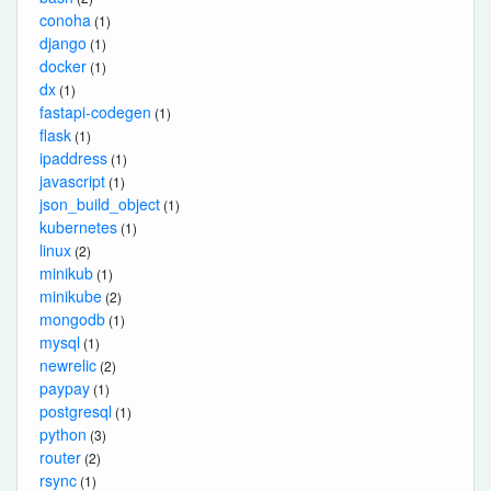
conoha
(1)
django
(1)
docker
(1)
dx
(1)
fastapi-codegen
(1)
flask
(1)
ipaddress
(1)
javascript
(1)
json_build_object
(1)
kubernetes
(1)
linux
(2)
minikub
(1)
minikube
(2)
mongodb
(1)
mysql
(1)
newrelic
(2)
paypay
(1)
postgresql
(1)
python
(3)
router
(2)
rsync
(1)