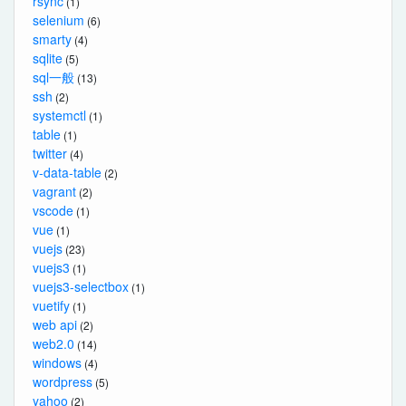
rsync
(1)
selenium
(6)
smarty
(4)
sqlite
(5)
sql一般
(13)
ssh
(2)
systemctl
(1)
table
(1)
twitter
(4)
v-data-table
(2)
vagrant
(2)
vscode
(1)
vue
(1)
vuejs
(23)
vuejs3
(1)
vuejs3-selectbox
(1)
vuetify
(1)
web api
(2)
web2.0
(14)
windows
(4)
wordpress
(5)
yahoo
(2)