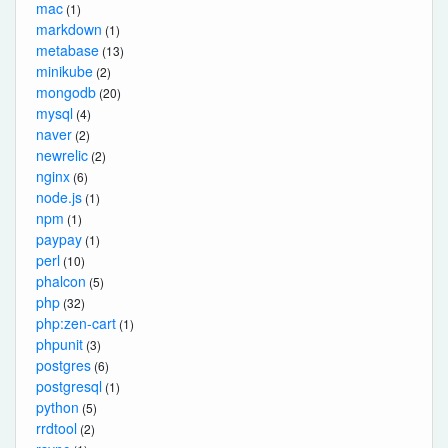
mac
(1)
markdown
(1)
metabase
(13)
minikube
(2)
mongodb
(20)
mysql
(4)
naver
(2)
newrelic
(2)
nginx
(6)
node.js
(1)
npm
(1)
paypay
(1)
perl
(10)
phalcon
(5)
php
(32)
php:zen-cart
(1)
phpunit
(3)
postgres
(6)
postgresql
(1)
python
(5)
rrdtool
(2)